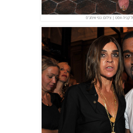
 קניה ווסט | צילום: גטי אימג'ס