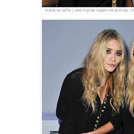
, עורכת ווג פריז לשעבר עם קניה ווסט | צילום: גטי אימג'ס