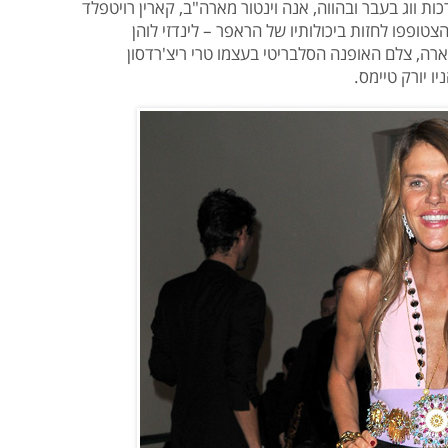
ת ווג בעבר ובהווה, אנה וינטור מארה"ב, קארין רויטפלד
צטופפו לחזות ביכולותיו של הראפר – לינדזי לוהן
יארה, צלם האופנה הסלבריטי בעצמו טרי ריצ'רדסון