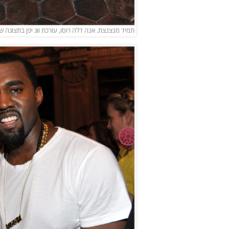
תמיד מנצנצת. אנה דלה רוסו, עורכת ווג יפן בתצוגה של