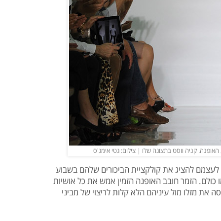
אופנה. קניה ווסט בתצוגה שלו | צילום: גטי אימג'ס
 לעצמם להציג את קולקציית הביכורים שלהם בשבוע
ו כולם. הזמר חובב האופנה הזמין אמש את כל אושיות
בית הספר היוקרתי "הנרי 4", וניסה את מזלו מול עיניהם הלא קלות לריצוי של מביני