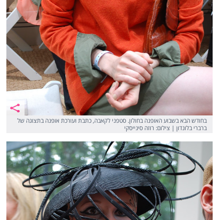
בחודש הבא בשבוע האופנה בחולון. סטפני לקאבה, כתבת ועורכת אופנה בתצוגה של
ברברי בלונדון | צילום: רוזה סינייסקי