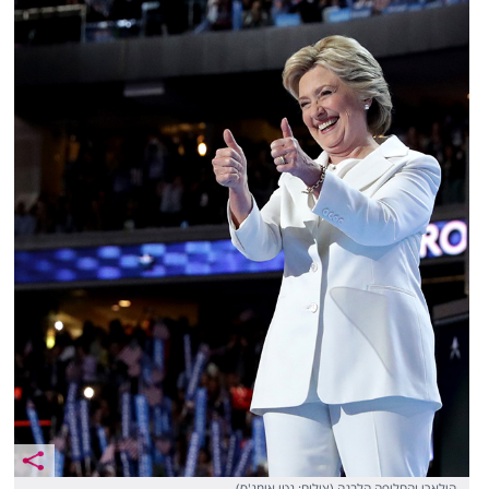
הילארי והחליפה הלבנה (צילום: גטי אימג'ס)