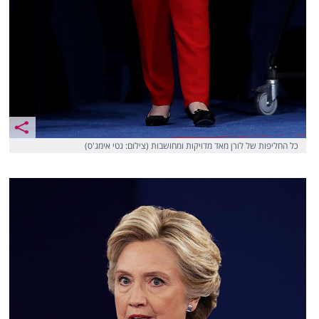
כל החליפות של לורן מאד מדויקות ומחושבות (צילום: גטי אימג'ס)