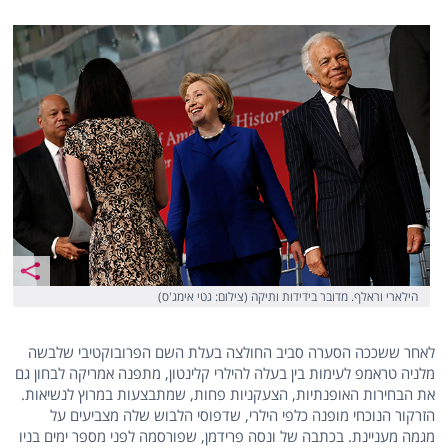
הילארי וראלף. מדובר בידידות ותיקה (צילום: גטי אימג'ס)
לאחר ששככה הסערה סביב החולצה בעלת השם הפרובוקטיבי שלבשה
מלניה טראמפ לעימות בין בעלה להילרי קלינטון, מתפנה אמריקה לבחון גם
את הבחירות האופנתיות, הצעקניות פחות, שמתבצעות במרוץ לנשיאות.
הזרקור הנוכחי מופנה כלפי הילרי, שדפוסי הלבוש שלה מצביעים על
מגמה מעניינת. בכתבה של ונסה פרידמן, שפורסמה לפני מספר ימים בניו