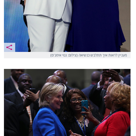
מעניין לראות איך תתלבש כנשיאה (צילום: גטי אימג'ס)