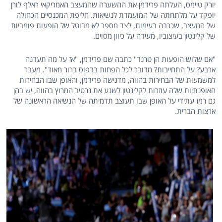
יורק טיימס, העלתה פרידמן את ההשערה שהמעצב האמריקאי ראלף לורן
יופקד על מלתחתה של המועמדת לנשיאות. חליפת המכנסיים הכחולה
של המעצב, שככבה בעימות, לצד מספר לא מבוטל של הופעות פומביות
של קלינטון בעיצוביו, מעידה על כיוון מסוים.
"אם שלוש הופעות הן טרנד" כתבה שם פרידמן, "אז על מה תעדנה
ארבע? על התחייבות? מדובר לכל הפחות בדפוס ברור מאוד". מעבר
למשמעות של הבחירות בהווה, מדגישה פרידמן, והאופן שבו הבחירות
האופנתיות שלה עוזרות לקלינטון לשנע את נרטיב המרוץ בהווה, יש בהן
גם רמז עתידי על האופן שבו תעוצב תדמיתה של הנשיאה הראשונה של
ארצות הברית.