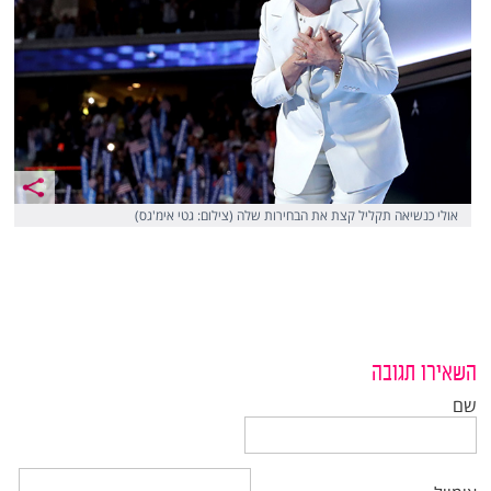
אולי כנשיאה תקליל קצת את הבחירות שלה (צילום: גטי אימ'גס)
השאירו תגובה
שם