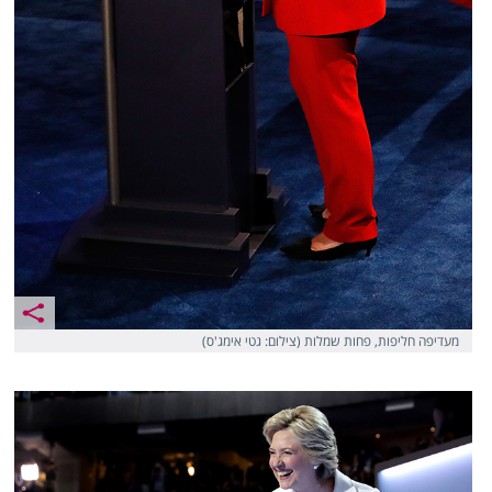
מעדיפה חליפות, פחות שמלות (צילום: גטי אימג'ס)