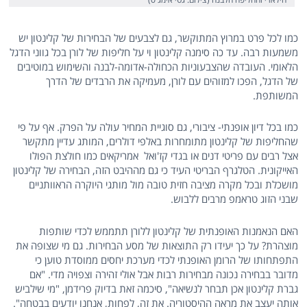
כמו לכל פרט במרוץ המתוקשר, גם לצבעים של הבחירות של קלינטון יש
משמעות רבה. עד כה סימנה קלינטון וי על חליפות של לורן בכל גווני הדגל
הלאומי. העובדה שהצבעוניות הכחולה-אדומה-לבנה והשימוש במוטיבים
של הדגל, הפכו למזוהים עם לורן, מעמיקה את הרבדים של הדרך
המשותפת.
כמו בכל דיון אופנתי- ציבורי, גם סוגיית המחיר עולה על הפרק. אף על פי
שהחליפות של קלינטון מתומחרות באלפי דולרים, המותג עדיין מתקשר
אצל רבים עם פריטי דנים או בגדי קז'ואל אמריקאים כמו חולצת הפולו
האייקונית. הטלגרף הבריטי העיד כי גם מההיבט הזה, הבחירה של קלינטון
מושכלת ובכל מקרה מציבה חזית טובה מול מותגי היוקרה הראוותניים
שבני הזוג טראמפ מרבים ללבוש.
האם הנאמנות האופנתית של קלינטון ללורן תתממש לכדי שותפות
מוצהרת? על כך יעידו רק התוצאות של מסע הבחירות. גם מי שצופה את
התפתחותו של הרומן האופנתי לכדי מערכת יחסים ממוסדת טוען כי
מדובר בבחירה נכונה מבחירות רבות אבל אולי זהירה וצפויה מדי. "אם
גברת קלינטון אכן תבחר לנשיאה", סיכמה זאת בדיוק פרידמן, "מי שילביש
אותה יעצב את מראה ההיסטוריה. את זה, לפחות, אנחנו יודעים בבטחה".