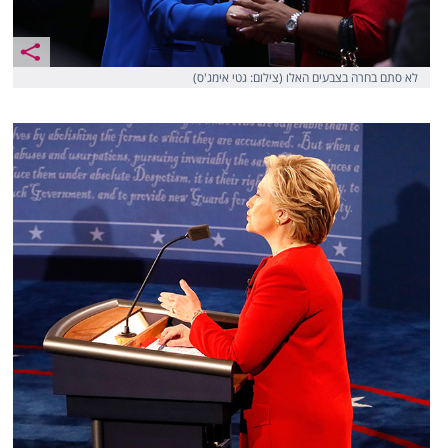
לא סתם בחרה בצבעים האלו (צילום: גטי אימג'ס)