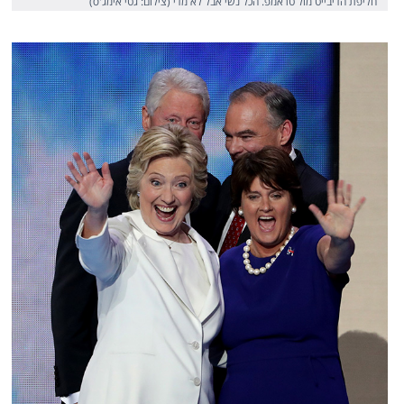
חליפת הדיבייט מול טראמפ. הכל נשי אבל לא מדי (צילום: גטי אימג'ס)