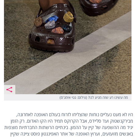
מה עשינו רע שזה מגיע לנו? (צילום: גטי אימג'ס)
היו לא מעט נעליים נוחות שהצליחו לזרוח בעולם האופנה לאחרונה,
מבירקנשטוק ועד סליידס, אבל הקרוקס תמיד היו הקו האדום. רק הזמן
יגיד מה ההשפעה של קיין על ההמון. בינתיים הרשתות החברתיות מוצפות
באנשים מזועזעים, וערוץ האופנה של אתר האפינגטון פוסט ציינה שקיין