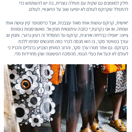
חילק למוזמנים גם שקית עם תפילה נוצרית, בה יש להשתמש כדי
להתפלל שקרוקס לעולם לא יופיעו שוב על הראנוויי, לעולם.
״אישית, קרוקס עושות אותי מאוד עצבנית, אבל כריסטופר קיין עושה אותי
שמחה, אז אני נקרעת,״ כתבה עיתונאית מגזין אל. פאשניסטות נוספות
צייצו: ״אפילו כבדיחה אירונית, קרוקס על המסלול זה רעיון גרוע״, ומגזין ווג
עורך בטוויטר סקר, בו הוא מנסה לברר כמה מהנשים יסכימו ללכת
בקרוקס. גם אתר מטרו ערך סקר, והרוב המוחץ הצביע ברגליים והכריז כי
לעולם לא ינעל את נעלי הגומי, מהסיבה הפשוטה שהן מחרידות מדי.