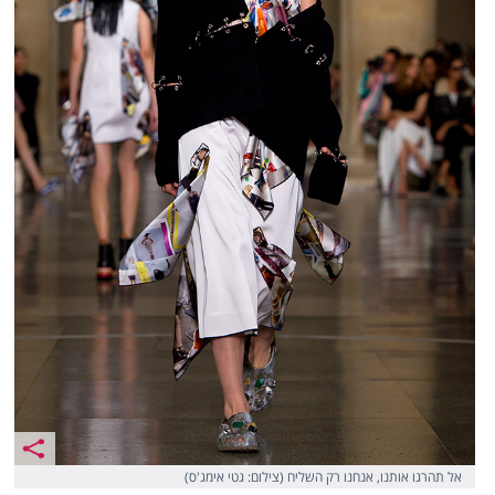
אל תהרגו אותנו, אנחנו רק השליח (צילום: גטי אימג'ס)