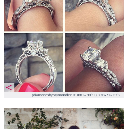
ללכת שבי אחריה (צילום: אינסטגרם diamondsbyraymondlee)