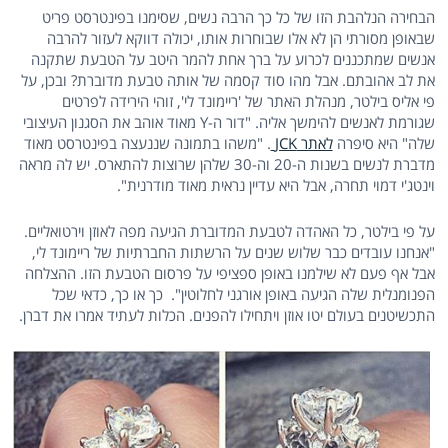
הבחירה הנלהבת הזו של כל כך הרבה נשים, שסימנו בפינטרסט פריט
שבאופן מסורתי הן לא אלו שבוחרות אותו, יכולה דווקא לעזור להרבה
אנשים שמתכננים לכרוע על ברך אחת להמר היטב על הטבעת שתקנה
את לב אהובתם. אבל מהו סוד קסמה של אותה טבעת מדוברת? ובכן, על
פי אליס בילטר, מנהלת האתר של 'ריימונד לי', זוהי הירידה לפרטים
שגורמת לאנשים להימשך אליה. "דור ה-Y מאוד אוהב את הסגנון העיצובי
שלה" היא סיפרה
לאתר JCK
. "משהו בתמונה שננעצה בפינטרסט מאוד
מדברת לנשים בשנות ה-20 וה-30 שלהן שרוצות להתארס. יש לה מראה
וינטג'י דמוי תחרה, אבל היא עדיין נראית מאוד מודרנית".
על פי בילטר, כל האהדה לטבעת המדוברת הגיעה מפה לאוזן וירטואליים.
"אנחנו עובדים כבר שלוש שנים על הרשתות החברתיות של ריימונד לי,
אבל אף פעם לא שילמנו באופן ספציפי על פרסום הטבעת הזו. ההצלחה
הפנומנלית שלה הגיעה באופן אורגני לחלוטין". כך או כך, כדאי שכל
התכשיטנים בעולם יטו אוזן ויתחילו להפנים. הכלות לעתיד אמרו את דברן.