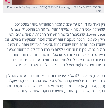
הטבעת שכבשה את כולן. Verragio לריימונד לי (צילום: Diamonds By Raymond
Lee)
רק לאחרונה
דיווחנו
על שמלת הכלה הפופולרית ביותר בפינטרסט
שהשיקה אלפי חתונות – שמלת "הולי" של המותג האוסטרלי Grace
Loves Lace, ש"ננעצה" ברשת ההשראה החברתית מעל שתיים וחצי
מיליון פעמים, והפכה בעקבות זאת לשמלת הכלה המבוקשת בעולם. אבל
שמלת כלה נותרת סתם שמלה לבנה אלא אם מאבזרים אותה עם בלינג
רינג הולמת, ולכן היה מן הראוי לגלות מי ברת המזל לזכות בתואר "טבעת
האירוסין הפופולרית ביותר בפינטרסט", הרשת החברתית המתמחה
בטיפוח פנטזיות של כלות לעתיד. המנצחת: טבעת יהלומים וזהב לבן
מבית היוצר של Verragio לחנות 'ריימונד לי תכשיטים' בפלורידה.
הטבעת, שננעצה 63 אלף פעמים, מזכירה בצורתה כתר, עשויה זהב לבן
18 קראט, ובה יהלומים קטנים של 4.5 קראט. המחיר? 16,000 שקלים
(4,300 דולר), אך זהו הסכום עם שיבוץ זרקון. את היהלום המרכזי בוחרים
בנפרד ומתאימים דרך החנות, שיושבת בבוקה ראטון שבפלורידה.