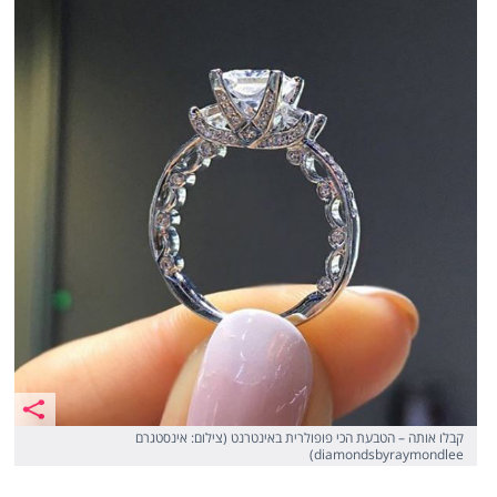
קבלו אותה – הטבעת הכי פופולרית באינטרנט (צילום: אינסטגרם
diamondsbyraymondlee)