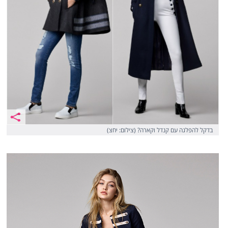
בדקל להפלגה עם קנדל וקארה? (צילום: יחצ)