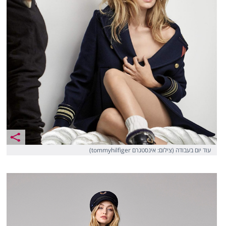
עוד יום בעבודה (צילום: אינסטגרם tommyhilfiger)