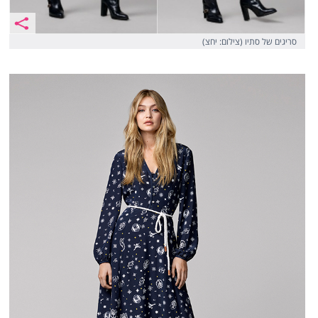
סריגים של סתיו (צילום: יחצ)