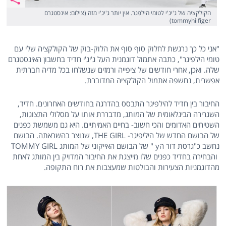
הקולקציה של ג'יג'י לטומי הילפגר. אין יותר ג'יג'י מזה (צילום: אינסטגרם
tommyhilfiger)
"אני כל כך נרגשת לחלוק סוף סוף את הלוק-בוק של הקולקציה שלי עם
טומי הילפיגר", כתבה אתמול דוגמנית העל ג'יג'י חדיד בחשבון האינסטגרם
שלה. ואכן, אחרי חודשים של ציפייה ורמזים שנשלחו בכל מדיה חברתית
אפשרית, נחשפה אתמול הקולקציה המדוברת.
החיבור בין חדיד להילפיגר התבסס בהדרגה בחודשים האחרונים. חדיד,
השגרירה הבינלאומית של המותג, מדבררת אותו על מסלולי התצוגות,
השטיחים האדומים והכי חשוב- בחיים האמיתיים. היא גם משמשת כפנים
של הבושם החדש של היליפיגר- THE GIRL, שנוצר בהשראתה. הבושם
נחשב כ"גרסת דור הy " של הבושם האייקוני של המותג TOMMY GIRL
והבחירה בחדיד כפנים שלו מייצגת את החיבור המדויק בין המותג לאחת
מהדוגמניות הצעירות והבולטות שמעצבות את רוח התקופה.