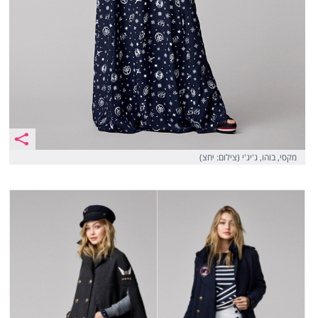
מקסי, בוהו, ג'יג'י (צילום: יחצ)