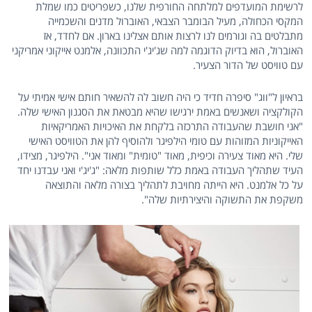
לרשימת המועדפים למלתחה החורפית שלנו, כשפריטים כמו שמלת
המקסי הכחולה, מעיל הבומבר הצבאי, האוברול מדנים והשכמייה
מתבלטים בה וגורמים לנו לרצות אותם אצלינו בארון. אם לחדד, אז
האוברול, הוא בדיוק הדוגמה למה שג'יג'י התכוונה, אלמנט אייקוני אמריקני
עם טוויסט של הדור הצעיר.
בראיון ל"ווג" סיפרה חדיד כי היה חשוב לה להשאיר חותם אישי אמיתי על
הקולקציה ושאנשים באמת ירגישו שהיא מבטאת את הסגנון האישי שלה.
"אני חושבת שהעבודה התרכזה בלקחת את האיכויות האמריקאיות
האייקוניות המזוהות עם טומי הילפיגר ולהוסיף להן את הטוויסט האישי
שלי. היא מאוד צעירה וכיפית, מאוד "טומית" ומאוד אני". הילפיגר, מצידו,
העיד שתהליך העבודה באמת כלל שותפות מלאה: "ג'יג'י ואני עבדנו יחד
על כל אלמנט. היא הייתה מחויבת לתהליך בצורה מלאה והתוצאה
משקפת את התשוקה והיצירתיות שלה".