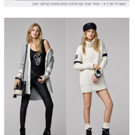
האוברול של ג'יג'י. תמיד יעבוד עם חולצת פסים מתחת (צילום: יחצ)