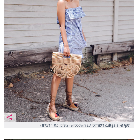
תיקי ה- cultgaia השתלטו על האינסטוש (צילום: מתוך הבלוג)