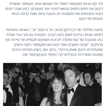
לכל קיץ יש את האקסוסרי האחד הזה שעושה אותו, אקססורי שמצליח
להפוך את הימים החמים מנשוא לטיפה יותר מעוצבים. בקיץ שעבר תפסו
כובעי הפונפונים את המשבצת הזו והעונה נראה שאת קדמת הבמה
תופסים סלי הקש.
תמונה מ1970 של ג'ין בירקין מהווה, על פי מגזין "ווג", השראה מושלמת
למראה שכולנו צריכות לאמץ בקיץ הקרוב: תספורת עם פוני נערי שמלת
בוהו מנצנצת וסל קש שמעלה זיכרונות משווקים מקומיים של עיירות חוף
מרוחקות. "אנחנו חושבים שסל הקש הוא האקססורי הקיצי והשיקי
שמעולם לא ידעתן שאתן צריכות", נכתב שם, כשבין מעלותיו הרבות
מצוינות האווריריות והקלילות לצד המימד הפונקציונאלי שלו.