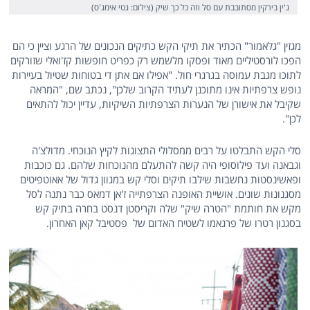
ג'ין בירקין מסתובבת עם סל וזה כל כך שיק (צילום: גטי אימג'ס)
מגזין "גלאמור" הכתיר את תיקי הקש כתיקים הנכונים של הרגע וציין כי הם
הפכו לורסטיליים מאוד ופסקו מלשמש רק כפריט חופשות קז'ואלי שזורקים
לתוכו מגבת עמוסה בגרגרי חול. "אפילו אם אתן די בטוחות שטיול בעיירות
נופש צרפתיות אינו מתוכנן לעתיד הקרוב שלכן", נכתב שם, "המראה
שקיבל את אישורן של הנערות הצרפתיות השיקיות, עדיין יכול להתאים
לכן".
סלי הקש התבלטו על רבים ממסלולי התצוגות לקיץ הנוכחי. מדולצ'ה
וגבאנה ועד פילוסופי היה קשה להתעלם מהנוכחות שלהם. גם כוכבות
ופאשינסטות נחשבות שילבו תיקים וסלי קש במגוון גדול של אאוטפיטים
מסגנונות שונים. אושיית האופנה הצרפתייה ז'אן דמאס כבר נתנה לסל
מקש את חותמת "הטרה שיק" שלה וקריסטן דנסט בחרה בתיק קש
בסגנון רטרו של פרגאמו לשטיח האדום של פסטיבל קאן האחרון.