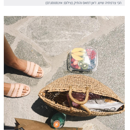
הכי צרפתיה שיש. ז'אן דמאס והתיק (צילום: אינסטסגרם)