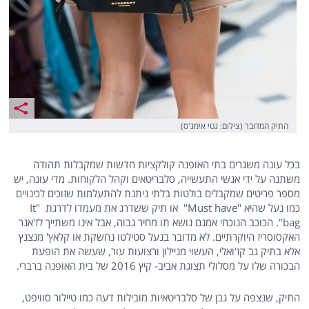
התיק המדובר (צילום: גטי אימג'ס)
בכל עונה משגרים בתי האופנה קולקציות חדשות שמקבלות תהודה
משתנה על ידי אנשי התעשייה, סלבריטאים וקהל הלקוחות. מדי עונה, יש
מספר פריטים שמקבלים בולטות בלתי ניתנת להתעלמות שזוכים לכינויים
כמו נעל שהיא "Must have" או תיק ששדרג את מעמדו לדרגת "It
bag". הכוכב הנוכחי אמנם נושא תו מחיר גבוה, אבל אינו משתייך לז'אנר
האקסוסריז היוקרתיים. לא מדובר בנעל סטילטו נחשקת או קלאץ' מנצנץ
אלא בתיק גב קז'ואלי, העשוי מניילון ורצועות עור, שעשה את הופעת
הבכורה שלו על מסלולי תצוגת אביב- קיץ 2016 של בית האופנה ברברי.
התיק, שנצפה על גבן של סלבריטאיות מובילות דעה כמו טיילור סוויפט,