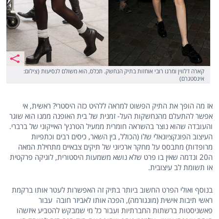
קארה דלווין ומרגו רובי אוחזות בתיק הנחשק. תכלס, הוא משולם לנסיעות (צילום:
אינסטגרם)
אז מה הופך את התיק הפשוט למראה ללהיט כזה היסטרי? ראשית, אי
אפשר להתעלם מהנחשקות העל- זמנית של בית האופנה ממנו הוא שוגר
והעובדה שהוא נוצר בהשראה חומרית ממעיל הטרנץ' האייקוני של ברברי.
העיצוב הפונקציונאלי שלו (הכולל, בין השאר, כיסים רבים וכתפיות
מרופדות) מתבסס על מחקר ארכיוני של תיקים צבאיים מתחילת המאה
ה20 ונדמה שאין בו פרט שלא נושא משמעות היסטורית, לוגיקה פרקטית
או תשומת לב עיצובית.
בנוסף ואולי הפרט החשוב ביותר בתיק זה האפשרות לעטר אותו ברקמת
ראשי תיבות אישית (מונגורמה), הפכה אותו לאביזר חובה עבור
פאשניסטות ברשתות החברתיות ועבור כל מי שמבקש להטביע איזשהו