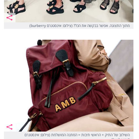
מתוך התצוגה. אפשר בבקשה את הכל? (צילום: אינסטגרם burberry)
השילוב של התיק + הראשי תיבות = המתנה המושלמת (צילום: אינסטגרם