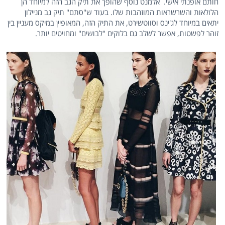
חותם אופנתי אישי. אלמנט נוסף שהופך את תיק הגב הזה למיוחד הן
הלולאות והשרשראות המוזהבות שלו. בעוד ש"סתם" תיק גב מניילון
יתאים במיוחד לג'ינס וסווטשירט, את התיק הזה, המאופיין במיקס מעניין בין
זוהר לפשטות, אפשר לשלב גם בלוקים "לבושים" ומחויטים יותר.