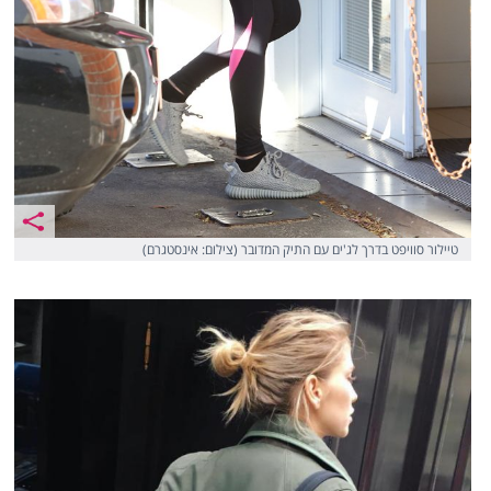
טיילור סוויפט בדרך לג'ים עם התיק המדובר (צילום: אינסטגרם)