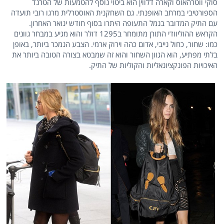
סוקי ווטרהאוס וקארה דלווין הוא ביטוי נוסף להטמעות של הטרנד
הספורטיבי במרחב האופנתי. גם השחקנית האוסטרלית מרגו רובי תועדה
עם התיק המדובר בנמל התעופה היתרו בסוף חודש ינואר האחרון.
הקראש ההוליוודי התורן מתומחר ב1295 דולר והוא מגיע במבחר גוונים
כמו: שחור, כחול נייבי, אדום כהה וירוק ארמי. הצבע הנמכר ביותר, באופן
בלתי מפתיע, הוא הגוון השחור והוא זה שמבטא בצורה הטובה ביותר את
האיכויות הפונקציונאליות והקוליות של התיק.