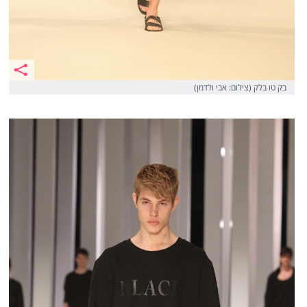
בק טו בלק (צילום: אבי ולדמן)