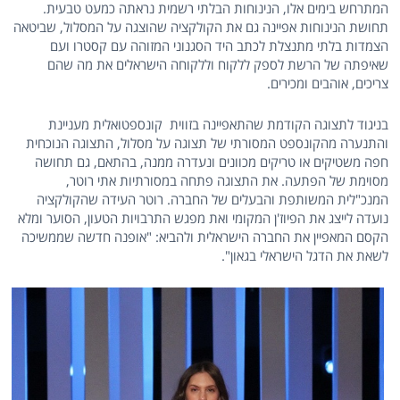
המתרחש בימים אלו, הנינוחות הבלתי רשמית נראתה כמעט טבעית.
תחושת הנינוחות אפיינה גם את הקולקציה שהוצגה על המסלול, שביטאה
הצמדות בלתי מתנצלת לכתב היד הסגנוני המזוהה עם קסטרו ועם
שאיפתה של הרשת לספק ללקוח וללקוחה הישראלים את מה שהם
צריכים, אוהבים ומכירים.
בניגוד לתצוגה הקודמת שהתאפיינה בזווית קונספטואלית מעניינת
והתנערה מהקונספט המסורתי של תצוגה על מסלול, התצוגה הנוכחית
חפה משטיקים או טריקים מכוונים ונעדרה ממנה, בהתאם, גם תחושה
מסוימת של הפתעה. את התצוגה פתחה במסורתיות אתי רוטר,
המנכ"לית המשותפת והבעלים של החברה. רוטר העידה שהקולקציה
נועדה לייצג את הפיוז'ן המקומי ואת מפגש התרבויות הטעון, הסוער ומלא
הקסם המאפיין את החברה הישראלית ולהביא: "אופנה חדשה שממשיכה
לשאת את הדגל הישראלי בגאון".