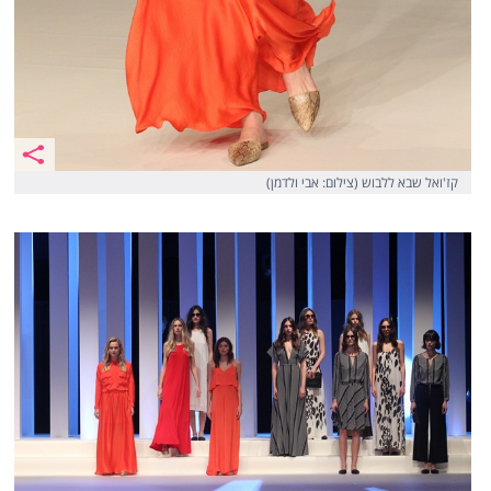
קז'ואל שבא ללבוש (צילום: אבי ולדמן)