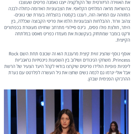
את האווירה הריזורטית של הקולקציה ייצגו נאמנה פריטים שעוצבו
בהשראת מראה המלחים הקלאסי. את הצבעוניות האדומה-כחולה-לבנה
המזוהה עם המראה הזה, רעננו בקסטרו בהצלחה בעזרת שני גוונים-
צהוב וורוד. ההבלחות הצבעוניות הלמו את פריטי הקבוצה שכללה, בין
היתר, חולצת פולו פסים, ג'ינס סיילורי מתרחב שחזיתו מעוטרת בכפתורים
וז'קט בומבר שמתחזק בעקשנות את מעמדו כפריט מאסט במלתחה
הקייצית.
אוסף נוסף שהציג זווית קיצית מרעננת הוא זה שכונס תחת השם Rock
Princess. משחקי הניגודים ושילוב בין השפעות ניינטיזיות גראנג'יות
ליפניות פופיות הולידו פריטים שיקרצו בודאי לקהל היעד הצעיר של הרשת
אבל אולי יגרמו גם לכמה נשים שחצו את גיל העשרה לפלרטט עם נערת
ההרג'וקו הפנימית שבהן.