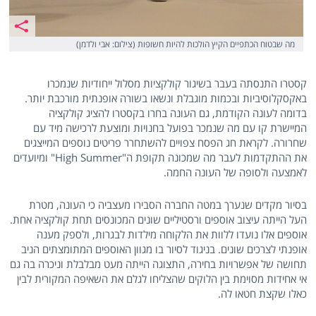
מה שבטוח הכתפיים הקיץ הולכות להיות חשופות (צילום: אבי ולדמן)
קסטרו התנסתה בעבר בשיגור קולקציות מסלול ייחודיות שנמכרו
באקסקלוסיביות ובכמות מוגבלת ונשאו בשורה אופנתית מורכבת יותר.
בדומה לעונה הקודמת, גם העונה בחרו בקסטרו להציג קולקציה
המיישרת קו עם מה שנמכר בפועל בחנויות ומוצעת לרכישה מיד עם
שחרורה. לקראת חג הפסח צפויים להשתחרר פריטים נוספים המייצגים
את ההתקדמות לעבר מה שמכונה תקופת ה"High Summer" ומיועדים
לאמצעה ולסופה של העונה החמה.
בסיור מקדים שנערך במטה החברה הסבירו מעצביה כי העונה, מטרת
העל הייתה עיצוב אוספים ורסטיליים שונים המכונסים תחת קולקציה אחת.
אוספים אלו נועדו ללוות את הלקוחה מילדות לבגרות, ולספק מענה
אופנתי לצרכים שונים. בניגוד לסיור בו מגוון האוספים המתומצתים הניב
תחושה של אפשרויות בחירה, התצוגה הייתה מעט מבלבלת וניכרה בה גם
אי אחידות מסוימת בין הלוקים שהצליחו לגלם את השאיפה המקורית לבין
כאלו שקצת חטאו לה.