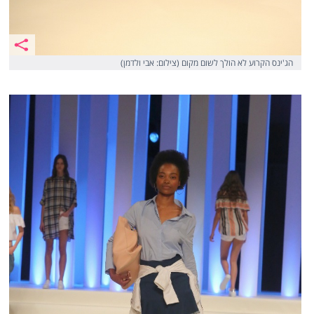
הג'ינס הקרוע לא הולך לשום מקום (צילום: אבי ולדמן)