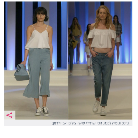
ג'ינס וגופיה לבנה. הכי ישראלי שיש (צילום: אבי ולדמן)