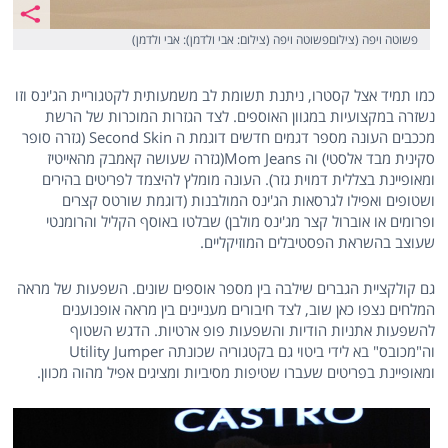
פשוטה ויפה (צילוםפשוטה ויפה (צילום: אבי ולדמן): אבי ולדמן)
כמו תמיד אצל קסטרו, ניתנת תשומת לב משמעותית לקטגוריית הג'ינס וזו
נשזרה במקצועיות במגוון האוספים. לצד הגזרות המוכרות של הרשת
מככבים העונה מספר דגמים חדשים דוגמת ה Second Skin (גזרה סופר
סקינית מבד אלסטי) וה Mom Jeans(גזרה שעושה קאמבק מהאייטיז
ומאופיינת בצללית דמוית גזר). העונה מומלץ להיצמד לפריטים בהירים
ושטופים ואפילו לגרסאות הג'ינס המולבנות (דוגמת שורטס קצרים
ופרומים או אוברול קצר מג'ינס מולבן) שבלטו באוסף הקליל והרומנטי
שעוצב בהשראת הפסטיבלים המוזיקליים.
גם קולקציית הגברים שילבה בין מספר אוספים שונים. השפעות של מראה
המלחים נצפו כאן שוב, לצד חיבורים מעניינים בין מראה אופנוענים
להשפעות אתניות הודיות והשפעות פופ ארטיות. הדגש השטוף
וה"מכובס" בא לידי ביטוי גם בקטגוריה שכונתה Utility Jumper
ומאופיינת בפריטים שעברו שטיפות מסיביות ומציגים אפיל מהוה מכוון.