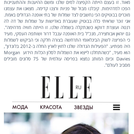
מאוד. זו בעצם הייתה הקפיצה למים שלנו ומשם ההיענות וההתעניינות
הפכו למדהימות. קיבלנו מבול של פניות ורצנו קדימה. מצאנו את עצמנו
מוכרים בבוטיקים הכי נחשבים לצד שמלות של בתי אופנה הגדולים באמת.
אני זוכר שראיתי כלה בבוטיק שעוברת באדישות על שמלות של דה לה
רנטה ועוצרת דווקא כשנתקלה בשמלה שלנו. זו הייתה חוויה מדהימה".
גם יוהאן אבוחצירה, מנכ"ל בית האופנה ענבל דרור ושותפה העסקי, מעיד
כי הפריצה לשוק הבינלאומי התרחשה בצורה חלקה וכי הביקוש לשמלות
היה מפתיע. "הפעילות הגדולה שלנו לחוץ לארץ החלה ב-2012 בלונדון",
הוא מעיד, "כשהתחלנו לייצא את השמלות לסלון הכלות הידוע Morgan
Davies וכיום המותג נמצא בפריסה עולמית של 75 סלונים מובילים
מסביב לעולם".