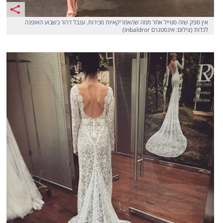
אין ספק שזה סטייל אחר ממה שהאמריקאיות מכירות. ענבל דרור בשבוע האופנה
לכלות (צילום: אינסטגרם Inbaldror)