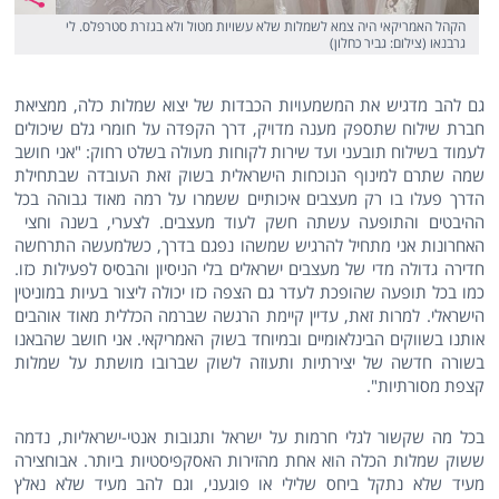
הקהל האמריקאי היה צמא לשמלות שלא עשויות מטול ולא בגזרת סטרפלס. לי
גרבנאו (צילום: גביר כחלון)
גם להב מדגיש את המשמעויות הכבדות של יצוא שמלות כלה, ממציאת
חברת שילוח שתספק מענה מדויק, דרך הקפדה על חומרי גלם שיכולים
לעמוד בשילוח תובעני ועד שירות לקוחות מעולה בשלט רחוק: "אני חושב
שמה שתרם למינוף הנוכחות הישראלית בשוק זאת העובדה שבתחילת
הדרך פעלו בו רק מעצבים איכותיים ששמרו על רמה מאוד גבוהה בכל
ההיבטים והתופעה עשתה חשק לעוד מעצבים. לצערי, בשנה וחצי
האחרונות אני מתחיל להרגיש שמשהו נפגם בדרך, כשלמעשה התרחשה
חדירה גדולה מדי של מעצבים ישראלים בלי הניסיון והבסיס לפעילות כזו.
כמו בכל תופעה שהופכת לעדר גם הצפה כזו יכולה ליצור בעיות במוניטין
הישראלי. למרות זאת, עדיין קיימת הרגשה שברמה הכללית מאוד אוהבים
אותנו בשווקים הבינלאומיים ובמיוחד בשוק האמריקאי. אני חושב שהבאנו
בשורה חדשה של יצירתיות ותעוזה לשוק שברובו מושתת על שמלות
קצפת מסורתיות".
בכל מה שקשור לגלי חרמות על ישראל ותגובות אנטי-ישראליות, נדמה
ששוק שמלות הכלה הוא אחת מהזירות האסקפיסטיות ביותר. אבוחצירה
מעיד שלא נתקל ביחס שלילי או פוגעני, וגם להב מעיד שלא נאלץ