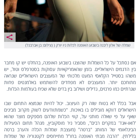
שמלה של אלון ליבנה בשבוע האופנה לכלות ניו יורק ( (צילום: בן אברבנל)
אם נסתכל על כל השמלות שהוצגו בשבוע האופנה, בהחלט יש קו מחבר
בין הדגמים הישראליים. בזמן שהאמריקאיות עסוקות בסטרפלס וטול, יש
משהו בסטייל הקלאסי המעט מלכותי של המעצבים הישראליים שנראה
מתוחכם יותר. המעצבים לא מפחדים להשתמש באלמנטים פחות
שגרתיים כמו פרנזים, גדילים ושילוב בין בדים שלא שכיח בעולמות הכלות.
אבל בכלל לא בטוח שזה רק העיצוב. יכול להיות שנמצא התחום שבו
הישראלים דווקא מובילים בו באיכות. "כשמתוודעים לשוק מקרוב מבינים
שאף על פי שאלה מותגי על, קווי הכלות שלהם מספקים מוצר שהוא
'לואו-אנד' במקרים רבים", מסביר ניר מוסקוביץ, מנהל תחום הפעילות
הבינלאומי של המותג "ברטה" (מעצבת שמלות הכלה והערב ברטה
בלילתי). "הרבה מבתי האופנה בחו"ל מתייחסים לקטגוריה של שמלות