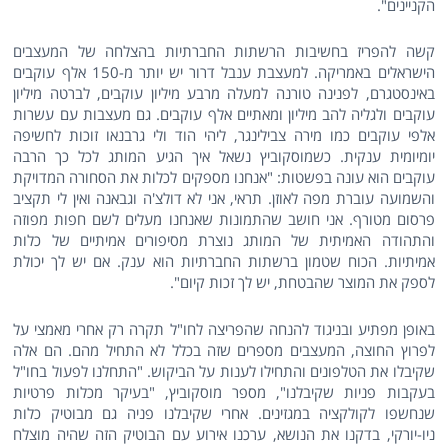
הקניינים".
קשה להפריז בחשיבות הרשתות החברתיות בהצלחה של המעצבים
הישראלים באמריקה. למעצבת ענבל דרור יש יותר מ-150 אלף עוקבים
באינסטגרם, לפנינה טורנה למעלה מרבע מיליון עוקבים, לברטה מיליון
עוקבים ולגליה להב מיליון ומאתיים אלף עוקבים. גם מעצבות עם עשרות
אלפי עוקבים כמו מירה צבילינגר, ליהי הוד ולי גרבנאו זוכות לחשיפה
יומיומית ענקית. כשמוסקוביץ נשאל איך הגיע המותג לכל כך הרבה
עוקבים הוא עונה בפשטות: "אנחנו מספקים לכלות את הסחורה המדויקת
והשמועה עוברת מפה לאוזן. תראי, אני לא דולצ'ה וגבאנה ואין לי תקציב
פרסום מטורף. אני חושב שהתמונות שאנחנו מעלים לשם חפות מפוזה
והתהודה האמיתית של המותג נוצרת מסיפורים אמיתיים של כלות
אמיתיות. הכוח שטמון ברשתות החברתיות הוא ענק. אם יש לך יכולת
לספק את המוצר שהבטחת, יש לך זכות קיום".
באופן מפתיע ובניגוד להנחה שהפריצה לחו"ל תקרה רק אחרי מאמצי על
לפרוץ החוצה, המעצבים מספרים שזה בכלל לא התחיל מהם. הם אלה
שקיבלו את הטלפונים והתחילו לענות על הביקוש. "התחלנו לפעול בחו"ל
בעקבות פניות שקיבלנו", מספר מוסקוביץ, "בעיקר מכלות פרטיות
שנחשפו לקולקציה במגזינים. אחרי שקיבלנו פניה גם מבוטיק כלות
ניו-יורקי, בדקנו את הנושא, ערכנו אירוע עם הבוטיק הזה שהיה מוצלח