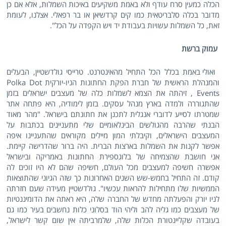
הכלה כמעין סרח עודף ולא באמת משקיעים באיכות השמלות, אלא אם כן
מדובר בכלה סלבריטאית כמו קים קרדשיאן או בר רפאלי. אצלנו, לעומת
זאת, כל השמלות עשויות בעבודת יד ויש הקפדה על הכל".
עמוק ברשת
ואולי באמת בכלל הכל התחיל מהאינטרנט. טרייסי גולדשטיין, הבעלים
והמנהלת הראשית של חברת הפקת החתונות הניו-יורקית Polka Dot
Events , זיהתה את הצמא לשמלות כלה של מעצבים ישראלים בזמן
שהתגוררה ולמדה בארץ מנהל עסקים. בזמן לימודיה, היא פתחה אתר
שמטרתו לסייע לדוברי אנגלית לתכנן את חתונתם בישראל. "מהר מאוד
הבנתי שהרבה מהגולשים הבינלאומיים שלי מתעניינים בכתבות על
המעצבים הישראלים, וקיבלתי המון מיילים מקוראים שהתעניינו איפה
אפשר לקנות את השמלות בארצות הברית. היה ברור שהדרישה קיימת.
אני חושבת שהצמיחה של בלוגספירת החתונות באמריקה ובישראל
אפשרה חשיפה למעצבים מכל העולם, חשיפה שהם לא היו זוכים לה
קודם. זה התחיל בחמש-שש השנים האחרונות כך שזה הגיוני שהתוצאות
הממשיות שלו מתחילות להראות עכשיו". גולדשטיין מעידה שעם חזרתה
לניו יורק והפעלתה מחדש של החברה שלה, היא ראתה את הדומיננטיות
של מעצבים כמו גליה להב וליהי הוד בסלוני כלות נחשבים בעיר כמו גם
בעובדה שקליינטורת הכלות שלה, שלמרביתה אין שום קשר לישראל,