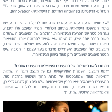
להב, ליהי הוד, ענבל דרור וריקי דלאל. ההצלחה, מסבירה הכותבת טרייסי
מורן, נובעת משתי סיבות מרכזיות, או כפי שהיא מכנה אותן, שני ה"I"
הגדולים- האינטרנט (Internet) והחדשנות הישראלית (Innovation).
"אני חושב שבעוד עשר או עשרים שנה יסתכלו על מה שקורה עכשיו
בתור 'המהפכה הישראלית בתחום הכלות'", מכריז המעצב אלון ליבנה,
נער הפוסטר של הפריצה הבינלאומית. "הדגמים של המעצבים הישראלים
פשוט הרבה יותר יפים, זה משהו שאי אפשר להתווכח איתו והתוצאות
נראות בשטח. קורה משהו מאוד יפה לתעשיית שמלות הכלה שלנו,
העיצובים של המעצבים הישראלים מדברים בעד עצמם וזו הסיבה שיש
מספר מעצבים שעובדים חזק מאוד בשוק הבינלאומי".
מה מבדל את השמלות של המעצבים הישראלים ממעצבים אחרים?
"רמת העיצוב. השמלות האמריקאיות, גם של מעצבי העל, הן שמלות
קלאסיות מאוד שמתבססות על גזרות מחוך ושימוש בהרבה טול.
המעצבים הישראלים יצאו בפרץ של יצירתיות שלא היה ניתן למצוא לפני כן,
והביאו בשורה מעוצבת, מתוחכמת וסקסית יותר לכלות האירופאיות
והאמריקאיות היחסית שמרניות".