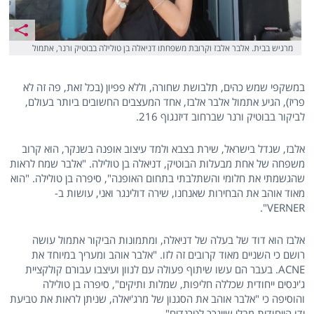
מרגיש בבית. אלבר אלבז וקרובת משפחתו דניאלה בן טולילה בבוטיק ורנר, אתמול
במשקפי שמש כהים, תלבושת שחורה, וללא פפיון (בכל זאת, פה זה לא
פריז), הגיע אתמול אלבר אלבז, אחד המעצבים החשובים ביותר בעולם,
לביקור בבוטיק ורנר שברחוב דיזנגוף 216.
אלבז, שגדל בישראל, שירת בצבא ולמד עיצוב אופנה בשנקר, הוא קרוב
משפחה של אחת מבעלות הבוטיק, דניאלה בן טולילה. "אלבר שמח לראות
שהגשמתי את חלומי והשתלבתי בתחום האופנה", סיפרה בן טולילה. "הוא
מאוד אוהב את הבחירות שאנחנו, שירה דולינגר ואני, עושות ב-
VERNER".
אלבז הוא דוד של בעלה של דניאלה, ומתמונות הביקור אתמול עושה
רושם כי השניים מאוד קרובים זה לזו. "אלבר אוהב ומעריך במיוחד את
ACNE. בעבר הם עשו שיתוף פעולה עם לנוון ועיצבו עבורם קולקציית
ג'ינסים ייחודית שכללה חליפות, שמלות ותיקים", סיפרה בן טולילה
והוסיפה כי "אלבר אוהב את הסגנון של מרג'יאלה, שניתן לראות את טביעת
ידו הייחודית מבלי שייגרר לטרנדים".