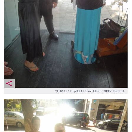
בוחן את הסחורה. אלבר אלבז בבוטיק ורנר בדיזנגוף