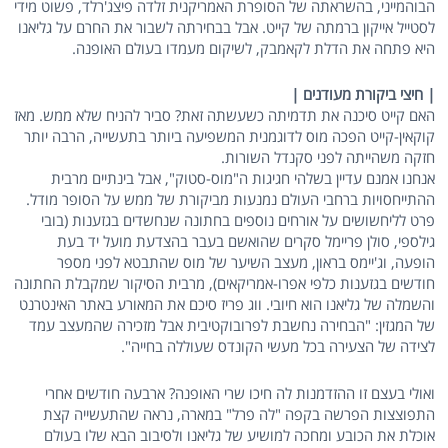
הבוהמייני, בהשראתה של הסופרת האמריקנית זלדה פיצג'רלד, פשוט מידי
לסטייל אייקון ברמתה של קייט. אבל בבחירתה לשבור את החרם על גליאנו
היא פתחה את הדלת לקאמבק, לשיקום מעמדו בעולם האופנה.
| חיצי ביקורת מעודנים |
האם קייט סיכנה את תדמיתה כשעשתה זאת? סביר להניח שלא ממש. מאז
קוקאין-קייט הפכה מוס לדוגמנית המשפיעה ביותר בתעשייה, הרבה יותר
חזקה משהייתה לפני סקנדל השורות.
אנחנו אמנם עדיין בשלהי חגיגות ה"מוס-סטוק", אבל בינתיים מרבית
ההתייחסויות ברחבי העולם נמנעות מביקורת של ממש על הסופר מודל.
פרט לליחשושים על אורחים נוספים בחתונה שנחשדים בגזענות (בובי
גילספי, סולן פריימל סקרים שהואשם בעבר בהצדעת מועל יד בעת
הופעה, וג'יימס בראון, מעצב השיער של מוס שהתבטא לפני מספר
חודשים בגזענות כלפי אפרו-אמריקאים), מרבית הסיקור שמקבלת החתונה
והשמלה של גליאנו הוא חיובי. ווג פריז סיכם את המאורע באתר האינטרנט
של המגזין: "הבחירה נחשבת לפרובוקטיבית אבל מזכירה שהמעצב עמד
לצידה של הצעירה בכל מעשי הקונדס שעוללה בחייה".
ואולי בעצם זו ההזדמנות לה חיכו שרי האופנה? ארבעה חודשים אחרי
התפוצצות הפרשה בקפה "לה פרל" במארה, נראה שהתעשייה קצת
אוכלת את הכובע ומחכה למושיע של גליאנו ולסיבוב הבא שלו בעולם