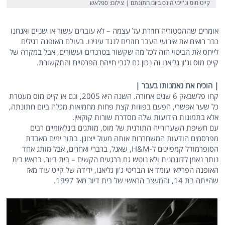
קייט מוס וג'יימי הינס ביום חתונתם | צילום: ספלאש
אומרים שההסטוריה חוזרת על עצמה – לא עוברים עשור או שניים ואנחנו
כבר רואים את אירועי העבר חוזרים לנגד עינינו. בעולם האופנה רגילים
לייחס את הביטוי הזה לכל מה שקשור בטרנדים ועשורים, אבל במקרה של
קייט מוס וג'ון גליאנו זה נכון גם לגבי חייהם הפרטיים והתקשורת.
| הוכיח את נאמנותו בעבר |
קחו פלשבאק 6 שנים אחורה. השנה היא 2005, וגם אז קייט מוס מעטרת
כל שער אפשרי, הפעם בפוזות קצת פחות מחמיאות מכלה ביום חתונתה,
אלא בתמונות הידועות שלה מסדרת שורות קוקאין.
עם חשיפת השערורייה התורנית של מוס, מותגים בינלאומיים רבים
מפרסמים הודעות המשחררות אותה מעול ייצוגן. בתוך ימים מאבדת
הסופרמודל קמפיינים ל-H&M, שאנל, ברברי ואחרים, אבל מותג אחד
נותר נאמן לדוגמנית ולא נוטש גם ברגעים הקשים – בית דיור. בראש בית
האופנה הפריזאי עומד אז הבריטי ג'ון גליאנו, ידידה של קייט עוד מאז
שהייתה בת 14, והמעצב הראשי של בית דיור מאז 1997.