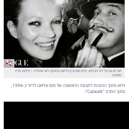
חברים גם על דפי הכרומו. קייט מוס וג'ון גליאנו בהפקה לווג איטליה | צילום: מריו
טסטינו
וידאו מתוך ההכנות לתצוגה הראשונה של מוס וגליאנו לדיור ב-1994,
מתוך הסרט "Catwalk":