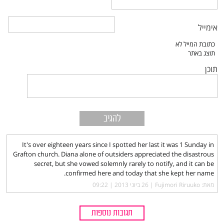
אימייל
תוכן
It's over eighteen years since I spotted her last it was 1 Sunday in
Grafton church. Diana alone of outsiders appreciated the disastrous
secret, but she vowed solemnly rarely to notify, and it can be
confirmed here and today that she kept her name.
מאת: Fujimori Riruuko |‏
26 ביוני 2013 | 09:22
תגובות נוספות