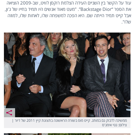
עוד על הקשר בין השניים העידה הצלמת רוקסן לוויט, שב-2009 הוציאה
את הספר “Backstage Dior”. "מעט מאוד אנשים היו תמיד בחייו של ג'ון,
אבל קייט תמיד הייתה שם. היא הפכה למשפחה שלו, לאחות שלו, למוזה
שלו".
ממשיכה לדבוק גם במותג. קייט מוס בשורה הראשונה בתצוגת קיץ 2011 של דיור |
צילום: גטי אימג'ס