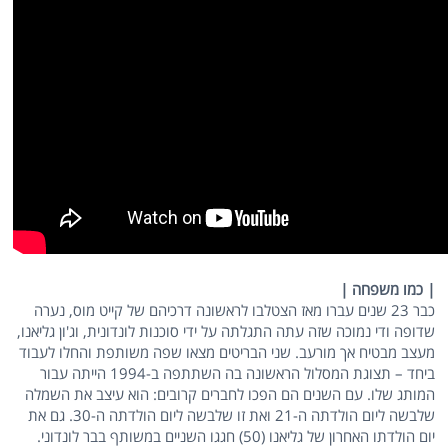
| כמו משפחה |
כבר 23 שנים עברו מאז הצטלבו לראשונה דרכיהם של קייט מוס, נערה
שדופה ודי נמוכה שזה עתה התגלתה על ידי סוכנות לונדונית, וג'ון גליאנו,
מעצב מבטיח אך מורעב. שני הבריטים מצאו שפה משותפת והחלו לעבוד
ביחד – תצוגת המסלול הראשונה בה השתתפה ב-1994 הייתה עבור
המותג שלו. עם השנים הם הפכו לחברים קרובים: הוא עיצב את השמלה
שלבשה ליום הולדתה ה-21 ואת זו שלבשה ליום הולדתה ה-30. גם את
יום הולדתו האחרון של גליאנו (50) חגגו השניים במשותף בבר לונדוני.