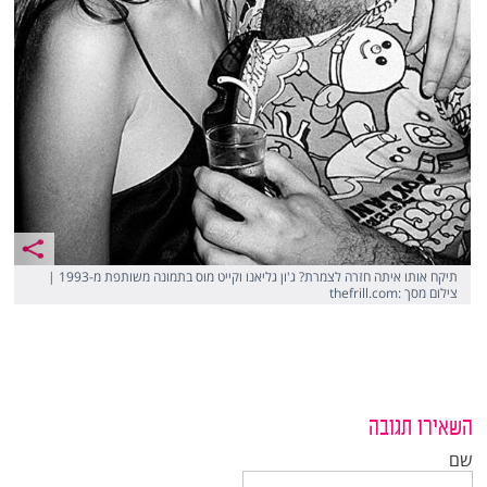
תיקח אותו איתה חזרה לצמרת? ג'ון גליאנו וקייט מוס בתמונה משותפת מ-1993 |
צילום מסך :thefrill.com
השאירו תגובה
שם