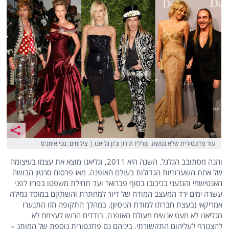
עוד פרזנטורית שלא נטשה. שרליז ת'רון וג'ון גליאנו | צילומים: גטי אימג'ס
והנה מסתובב הגלגל. השנה היא 2011, וגליאנו מוצא את עצמו בעיצומה
של אחת השערוריות הגדולות בעולם האופנה. מאז פרסום סרטון הבושה
האנטישמי והגזעני בכיכובו בסוף פברואר ועד תחילת משפטו בפריז לפני
עשרה ימים ירד המעצב המודח של דיור למחתרת והשתקם במוסד גמילה
אמריקאי (בעצת חברתו למודת הניסיון). במהלך התקופה הזו התנערו
מגליאנו לא מעט אנשים מעולם האופנה. בודדים הרשו לעצמם לא
להצטרף לעליהום התקשורתי, ביניהם גם פרזנטורית נוספת של המותג –