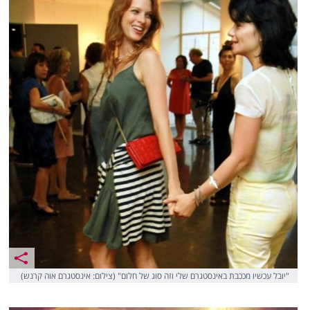
"יובל עכשיו מככבת באינסטגרם שלי וזה סוג של חלום" (צילום: אינסטגרם אוה קרנש)