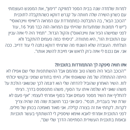
למרות שלמדה שנה בבית הספר למוזיקה "רימון", את המפגש העוצמתי
עם כשרון השירה שלה חוותה על קנרש דווקא כשהתקבלה לתוכנית
"הכוכב הבא", בה התבלטה כמתמודדת עם המראה ה"איימי וויינהאוסי"
("יש לי תמונות שמתעדות שהייתי עם המראה הזה כבר מגיל 16, עוד
לפני שמישהו הכיר את וויינהאוס") והקול הגדול. "תמיד היה לי איזה עניין
עם התוכנית הזו", היא מתוודה. "ניסיתי כמה פעמים להתקבל ולא
הצלחתי. העובדה שלא השגתי מה שרציתי דווקא נתנה לי עוד דרייב. ככה
אני. אם נכנס לי איזה ג'וק לראש אני חייבת להשיג אותו".
איזו חוויה סיפקה לך ההתמודדות בתוכנית?
"'הכוכב הבא' היה משהו טוב ומהמם אבל ההשתתפות שלי שם אפילו לא
הייתה ההתחלה של מה ששאפתי אליו. הייתי בחודש שמיני ובקושי יכולתי
לזוז. השיר האחרון שהוביל להדחה שלי הוא דוגמה לכך שכשאני הולכת על
משהו שאני לא שלמה איתו עד הסוף, משהו מתפספס בדרך. רציתי
להחליף את השיר מספר פעמים אבל בסוף אמרתי לעצמי: "אף פעם לא
שרת שיר בעברית, תנסי". כיום אני כבר חושבת שזה מה שהיה צריך
לקרות. לקחתי את זה בצורה קלילה. אני מאוד מאמינה בכוחן של מילים.
לפני התוכנית אמרתי לאבא ואימא שיספיק לי להשתתף בעשר תוכניות
ובאמת בתוכנית העשירית הסתיימה הדרך שלי שם".