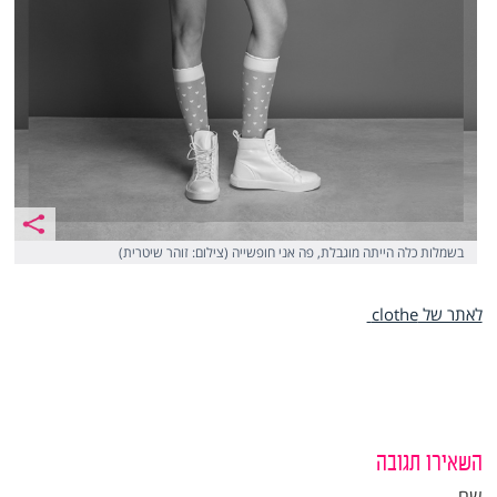
בשמלות כלה הייתה מוגבלת, פה אני חופשייה (צילום: זוהר שיטרית)
לאתר של clothe
השאירו תגובה
שם