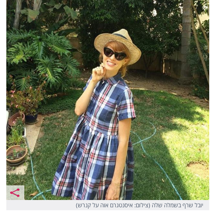
יובל שרף בשמלה שלה (צילום: איסנטגרם אוה על קנרש)