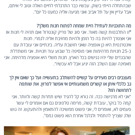
שבהתחלה הייתי בשוק. עכשיו כבר התרגלתי לחיים האלה וטוב לי איתם,
אבל עדיין אין על תל אביב ואני מגיעה אליה כמעט כל יום".
מה התוכניות לעתיד? היית שמחה לפתוח חנות משלך?
"
זו התלבטות קשה מאוד. אני סוג של פריק קונטרול ואם תהיה לי חנות אז
אני אצטרך להיות בה כל הזמן ולהיות מחויבת אליה לגמרי. חנות
אינטרנטית היא כן אופציה שאני חושבת עליה. בינתיים אני עובדת עם
כ-25 חנויות מדהימות ואני מוסיפה כל שבוע עוד חנויות. אני משתדלת
שהבגדים שלי יהיו נגישים בכל הארץ. חנות משלי היא אופציה מדהימה. אני
מאמינה שגם השלב הזה יגיע אבל לא עכשיו".
מעצבים רבים מעידים על קשיים להשתלב בתעשייה ועל כך שאם אין לך
גב כלכלי איתן או קשרים משמעותיים אי אפשר לפרוץ. את שותפה
לתחושה הזו?
"אני לא מרגישה ככה. זה נורא קל להגיד שיש תחרות קשה ולוותר. אני
קמה כל בוקר, עובדת קשה, מרימה טלפונים גם אם אומרים לי עשר
פעמים לא, ואומרים לי, אני פשוט ממשיכה להתאמץ ולהתעקש. זה גוש
שלג שצריך להתמיד ולגלגל אחרת הוא פשוט נמס".