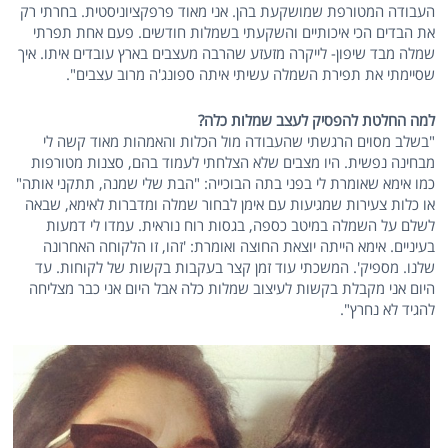
העבודה המטורפת שמושקעת בהן. אני מאוד פרפקציוניסטית. בחרתי רק
את הבדים הכי איכותיים והשקעתי בשמלות חודשים. פעם אחת תפרתי
שמלה מבד שיפון- לייקרה מזעזע שהרבה מעצבים בארץ עובדים איתו. איך
שסיימתי את תפירת השמלה עשיתי איתה ספונג'ה מרוב עצבים".
למה החלטת להפסיק לעצב שמלות כלה?
"בשלב מסוים הרגשתי שהעבודה מול הכלות והאמהות מאוד קשה לי
מבחינה נפשית. היו מצבים שלא הצלחתי לעמוד בהם, סצנות מטורפות
כמו אימא שאומרת לי בפני בתה הבוכייה: "הבת שלי שמנה, תתקני אותה"
או כלות צעירות שמגיעות עם אימן לבחור שמלה ומדברות לאימא, שבאה
לשלם על השמלה במיטב כספה, בגסות רוח נוראית. עמדו לי דמעות
בעיניים. אימא הייתה יוצאת החוצה ואומרת: 'זהו, זו הלקוחה האחרונה
שלנו. מספיק'. המשכתי עוד זמן קצר בעקבות בקשות של לקוחות. עד
היום אני מקבלת בקשות לעיצוב שמלות כלה אבל היום אני כבר מצליחה
להגיד לא נחרץ".