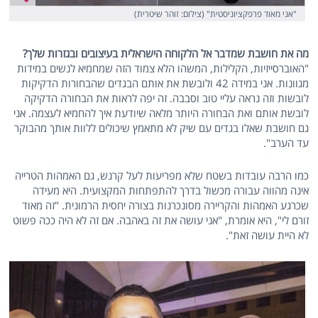
"אני מאוד פרפקציוניסטית" (צילום: זוהר שיטרית)
מה את חושבת שמדבר אל הלקוחה הישראלית בעיצובים ובגזרות שלך?
"האוברסייזיות, הקלילות, המשהו הלא צמוד הזה שמחמיא לנשים במידות
מגוונות. אני במידה 42 ולובשת את אותם הבגדים שהבחורות הדקיקות
לובשות וזה נראה עליי טוב וסבבה. זה יפה לראות את הבחורה הדקיקה
לובשת אותם ואת הבחורה היותר מלאה שיודעת איך להחמיא לעצמה. אני
גם חושבת שאלו בגדים עם שיק לא מתאמץ שיכולים ללוות אותך מהבוקר
עד הערב".
כמו הרבה עובדות בשטח שלא מפריעות לעל קרנש, גם האמהות הטרייה
אינה מהווה עבורה מכשול בדרך להתפתחות המקצועית. היא מעידה
שכרגע האמהות והקריירה מסונכרנות בצורה יחסית הרמונית. "זה מאוד
זורם לי", היא אומרת, "אני עושה את זה באהבה. אם זה לא היה ככה פשוט
לא היית עושה זאת".