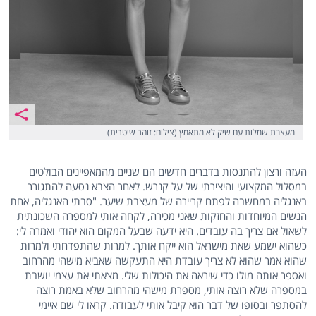
מעצבת שמלות עם שיק לא מתאמץ (צילום: זוהר שיטרית)
העזה ורצון להתנסות בדברים חדשים הם שניים מהמאפיינים הבולטים
במסלול המקצועי והיצירתי של על קנרש. לאחר הצבא נסעה להתגורר
באנגליה במחשבה לפתח קריירה של מעצבת שיער. "סבתי האנגליה, אחת
הנשים המיוחדות והחזקות שאני מכירה, לקחה אותי למספרה השכונתית
לשאול אם צריך בה עובדים. היא ידעה שבעל המקום הוא יהודי ואמרה לי:
כשהוא ישמע שאת מישראל הוא ייקח אותך. למרות שהתפדחתי ולמרות
שהוא אמר שהוא לא צריך עובדת היא התעקשה שאביא מישהי מהרחוב
ואספר אותה מולו כדי שיראה את היכולות שלי. מצאתי את עצמי יושבת
במספרה שלא רוצה אותי, מספרת מישהי מהרחוב שלא באמת רוצה
להסתפר ובסופו של דבר הוא קיבל אותי לעבודה. קראו לי שם איימי