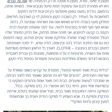
מעצבת שיער, זמרת, מעצבת אופנה וזו רק ההתחלה של
אוה על קנרש
.
היא לא ממהרת לכנס את עיסוקיה תחת טייטל מגובש אחד. השיחה איתה,
בהתאם, נודדת כמעט באופן סימולטני בין זיכרונות ילדות רחוקים
למחשבות על העתיד. רק כשבנה הקטן והמתוק לוי בן הארבעה חודשים,
מתלונן מעט בעגלה ודורש מאימא אוה את הארוחה שמגיעה לו, נדמה
שהיא סוף סוף חוזרת בטבעיות להווה. עוד לפני ששתינו מגיעות לבית
הקפה בו קבענו להיפגש, אני מזהה אותה מרחוק. את הלוק המיוחד שלה
הכולל תספורת קארה שחורה ומדויקת ואיפור עיניים מודגש, קשה לפספס
כמו גם את החיבור הנדיר בינה ובין אמה, לורה עזרא, יד ימינה ושותפתה
למותג הבגדים בעיצובה – CLOTHE. לאורך כל הריאיון השתיים משלימות
אחת את השנייה, מרעיפות זו על זו מחמאות, מזגזגות בין עברית לאנגלית
במבטא לונדוני מושלם ומחליפות בטבעיות משמרות בטיפול בלוי הקטן.
"גדלתי בבית מאוד חופשי ופתוח", מספרת על קנרש כשאני שואלת על
שורשיה היצירתיים, "ההורים שלי לא היו מהסוג שאומר מתי לחזור הביתה,
או שמנדנד לעשות שיעורים. הבית היה מאוד שמח וההורים השקיעו בי
ובשלושת אחיי המון. הייתי בכל חוג אפשרי: ג'ז, בלט ומוזיקה. בכלל,
המוזיקה הייתה דומיננטית מאוד בבית. מגיל אפס שמעתי ביטלס, אריתה
פרנקלין ומוזיקת ג'ז. אבא השמיע לי מוזיקה הודית ויוונית כך שנחשפתי
למעין קיבוץ גלויות מוזיקלי".