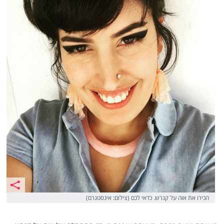
הכירו את אוה על קנרש. כדאי לכם (צילום: אינסטגרם)