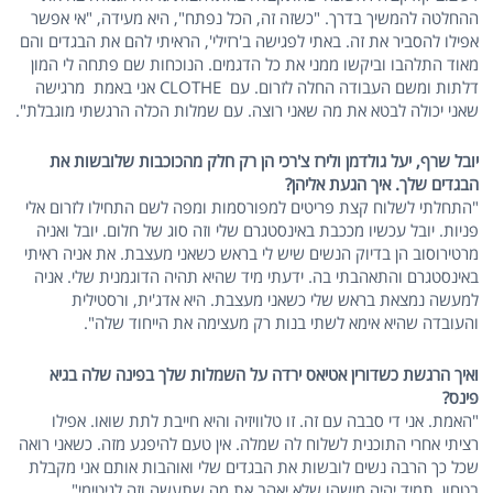
ההחלטה להמשיך בדרך. "כשזה זה, הכל נפתח", היא מעידה, "אי אפשר
אפילו להסביר את זה. באתי לפגישה ב'רזילי', הראיתי להם את הבגדים והם
מאוד התלהבו וביקשו ממני את כל הדגמים. הנוכחות שם פתחה לי המון
דלתות ומשם העבודה החלה לזרום. עם CLOTHE אני באמת מרגישה
שאני יכולה לבטא את מה שאני רוצה. עם שמלות הכלה הרגשתי מוגבלת".
יובל שרף, יעל גולדמן ולירז צ'רכי הן רק חלק מהכוכבות שלובשות את
הבגדים שלך. איך הגעת אליהן?
"התחלתי לשלוח קצת פריטים למפורסמות ומפה לשם התחילו לזרום אלי
פניות. יובל עכשיו מככבת באינסטגרם שלי וזה סוג של חלום. יובל ואניה
מרטירוסוב הן בדיוק הנשים שיש לי בראש כשאני מעצבת. את אניה ראיתי
באינסטגרם והתאהבתי בה. ידעתי מיד שהיא תהיה הדוגמנית שלי. אניה
למעשה נמצאת בראש שלי כשאני מעצבת. היא אדג'ית, ורסטילית
והעובדה שהיא אימא לשתי בנות רק מעצימה את הייחוד שלה".
ואיך הרגשת כשדורין אטיאס ירדה על השמלות שלך בפינה שלה בגיא
פינס?
"האמת. אני די סבבה עם זה. זו טלוויזיה והיא חייבת לתת שואו. אפילו
רציתי אחרי התוכנית לשלוח לה שמלה. אין טעם להיפגע מזה. כשאני רואה
שכל כך הרבה נשים לובשות את הבגדים שלי ואוהבות אותם אני מקבלת
בטחון. תמיד יהיה מישהו שלא יאהב את מה שתעשה וזה לגיטימי".