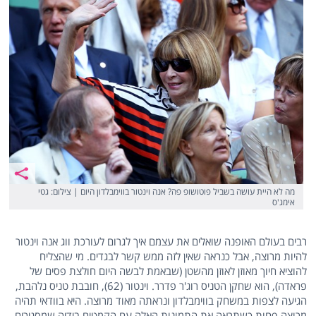
מה לא היית עושה בשביל פוטושופ פה? אנה וינטור בווימבלדון היום | צילום: גטי
אימג'ס
רבים בעולם האופנה שואלים את עצמם איך לגרום לעורכת ווג אנה וינטור
להיות מרוצה, אבל כנראה שאין לזה ממש קשר לבגדים. מי שהצליח
להוציא חיוך מאוזן לאוזן מהשטן (שבאמת לבשה היום חולצת פסים של
פראדה), הוא שחקן הטניס רוג'ר פדרר. וינטור (62), חובבת טניס נלהבת,
הגיעה לצפות במשחק בווימבלדון ונראתה מאוד מרוצה. היא בוודאי תהיה
מרוצה פחות כשתראה את התמונות האלה עם הקמטים בידיה שמסגירים