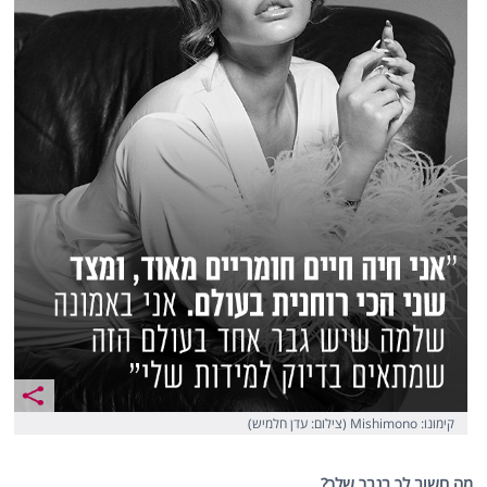
קימונו: Mishimono (צילום: עדן חלמיש)
מה חשוב לך בגבר שלך?