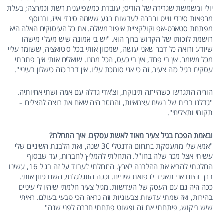
יולי ומשמשת שגרירה של הודיס; עובדת כמשפיענית רשת וכמרצה; בעלת
מרפאות סינדי ווייט וחברה לעדשות מגע ששמה סינדי אייז, ובנוסף
מפתחת סטארט-אפ וקולקציית איפור משלה. את כל העיסוקים האלה היא
רושמת לזכותו של הקדוש ברוך הוא. "יש בי אמונה שיש מעליי מישהו
שיודע ורואה כל דבר שאני עושה, שמכוון אותי בכל סיטואציה, ששומר עליי
מכל משמר. אין בי פחד, אין בי כעס, הכל ממנו. שואלים אותי איך פתחתי
עסקים בגיל כזה צעיר, זה כי אני סומכת עליו. אין דבר כזה כישלון בעיניי".
הוריה התגרשו כשהייתה תינוקת, וצ'אדי גדלה עם אמה ושתי אחיותיה.
"גדלנו בבית של נשים עצמאיות, והמסר היה שאם את רוצה להצליח –
תקומי ותצליחי".
ובאמת הפכת בגיל צעיר מאוד לאשת עסקים. איך התחלת?
"אמא שלי מתעסקת בתחום הדנטלי 30 שנה, ואת הלבנת השיניים שלי
עשיתי אצל מכר שלה בחו"ל. התחלתי להמליץ לחברות, עד שבסוף
החלטתי להביא את ההלבנה לארץ. התחלתי לעבוד על זה בגיל 16, עשינו
דרך והיום אני תאגיד לרפואת שיניים. וככה התגלגלתי, השם כיוון אותי.
ככה היה גם עם העסק של העדשות. מגיל צעיר חלמתי שיהיו לי עיניים
בהירות, ואז שמתי עדשות צבעוניות וזה נראה הכי טבעי בעולם. ראיתי
שיש ביקוש, פיתחתי את זה ופשוט פתחתי חברה לפני שנה".