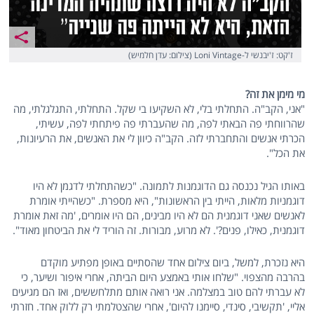
ז'קט: ז'יבנשי ל-Loni Vintage (צילום: עדן חלמיש)
מי מימן את זה?
"אני, הקב"ה. התחלתי בלי, לא השקיעו בי שקל. התחלתי, התגלגלתי, מה
שהרווחתי פה הבאתי לפה, מה שהעברתי פה פיתחתי לפה, עשיתי,
הכרתי אנשים והתחברתי לזה. הקב"ה כיוון לי את האנשים, את הרעיונות,
את הכל".
באותו הגיל נכנסה גם הדוגמנות לתמונה. "כשהתחלתי לדגמן לא היו
דוגמניות מלאות, הייתי בין הראשונות", היא מספרת. "כשהייתי אומרת
לאנשים שאני דוגמנית הם לא היו מבינים, הם היו אומרים, 'מה זאת אומרת
דוגמנית, כאילו, פנים?'. לא מרוע, מבורות. זה הוריד לי את הביטחון מאוד".
היא נזכרת, למשל, ביום צילום אחד שהסתיים באופן מפתיע מוקדם
בהרבה מהצפוי. "שלחו אותי באמצע היום הביתה, אחרי איפור ושיער, כי
לא עברתי להם טוב במצלמה. אני רואה אותם מתלחששים, ואז הם מגיעים
אליי, 'תקשיבי, סינדי, סיימנו להיום', אחרי שהצטלמתי רק ללוק אחד. חזרתי