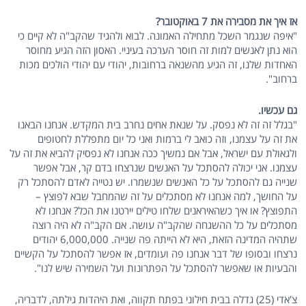
אז איך את מסבירה את 7 באוקטובר?
"איפה שנגמר השכל מתחילה האמונה. לבוא ולהגיד שהקב"ה לא קיים כי
הוא נתן לאנשים למות זה חוסר הערכה בעיניי. האסון הזה הגיע מחוסר
האחדות שלנו, זה הגיע מהשנאה ברחובות, יהודי עם יהודי הולכים מכות
ברחוב".
גם עכשיו.
"בגלל זה זה לא נפסק. על שנאת אחים נחרב בית המקדש. אנחנו הבאנו
את זה על עצמנו, וזה כואב לי ברמות ואני כל יום מתפללת לחטופים
ולגאולת עם ישראל, אבל אם נמשיך ככה אנחנו לא נפסיק להביא את זה על
עצמנו. אני יכולה להסתכל על האנשים שנרצחו בדם קר, אבל אפשר
שנייה גם להסתכל על כל האנשים שנשמרו. יש נטייה לאדם להסתכל רק
על החושך, למה אנחנו לא מסתכלים על זה שהמחבל שבא לפוצץ –
התפוצץ? או איך כשהאיראנים שלחו טילים יירטנו את הכל? אנחנו לא
מסתכלים על כל ההשגחה שהקב"ה עושה. אם הקב"ה לא היה רוצה
שתהיה המדינה הזאת, היא לא הייתה פה שנייה. 6,000,000 יהודים
נרצחו ובסופו של דבר אנחנו פה ועומדים, אז אפשר להסתכל על הקשיים
והבעיות או שאפשר להסתכל על הפתרונות ועל השמירה שיש לנו".
צ'אדי (25) גדלה בבית חילוני בפתח תקווה, ואת היהדות גילתה, לדבריה,