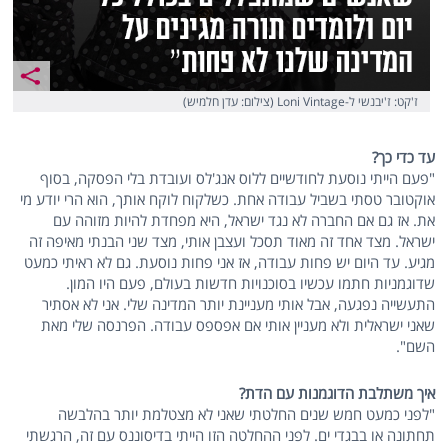
ז'קט: ז'יבנשי ל-Loni Vintage (צילום: עדן חלמיש)
עד כדי כך?
"פעם הייתי נוסעת לחודשיים ללוס אנג'לס ועובדת בלי הפסקה, בסוף
אוקטובר טסתי בשביל עבודה אחת. כשלקוח לוקח אותך, הוא הרי יודע מי
את. אז גם אם החברה לא נגד ישראל, היא מפחדת להיות מזוהה עם
ישראל. מצד אחד זה מאוד תסכל ועצבן אותי, מצד שני הבנתי מאיפה זה
מגיע. עד היום יש פחות עבודה, אז אני פחות נוסעת. גם לא ראיתי כמעט
שדוגמניות חתמו עכשיו בסוכנויות חדשות בעולם, פעם היו המון.
התעשייה נפגעה, אבל אותי מעניינת יותר המדינה שלי. אני לא אסתיר
שאני ישראלית ולא מעניין אותי אם אפספס עבודה. הפרנסה שלי מאת
השם".
איך משתלבת הדוגמנות עם הדת?
"לפני כמעט חמש שנים החלטתי שאני לא מצטלמת יותר בהלבשה
תחתונה או בבגדי ים. לפני ההחלטה הזו הייתי בדיסוננס עם זה, הרגשתי