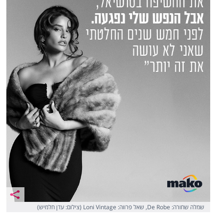
שמלה שחורה: De Robe, שאל פרווה: Loni Vintage (צילום: עדן חלמיש)