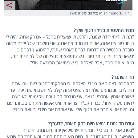
קימונו: Mishimono (צילום: עדן חלמיש)
תמיד התעסקת בדימוי הגוף שלך?
"תמיד. הייתי ילדה שמנה, והרגשתי שאצליח בהכל – אם רק ארזה. יהיה לי
בן זוג טוב אם ארזה, אהיה דוגמנית אם ארזה. אני חושבת שכל ילדה מלאה
סובלת מהנטייה הזו לדחות דברים לאחרי שתרזי, להימנע מדברים כי
'כשאני ארזה יהיה יותר טוב'. כשהתפוצצתי בהצלחה שלי לא הייתי רזה,
הייתי אותה סינדי, אבל הצלחתי כי שיניתי את התודעה שלי".
מה השתנה?
"התחלתי לאהוב את סינדי. הצלחתי כי הפסקתי לחכות ליום שבו ארזה.
היה לי בן זוג מהמם שלא רצה שאני ארזה קילו. לא חשבתי שזה יפה, עד
שאזרתי אומץ ואמרתי, 'זו אני, אני הגרסה הכי טובה של עצמי, לא רוצה
להיות משהו אחר'. ככה הקב"ה יצר אותי, ואני אעשה את הטוב ביותר עם
זה. היום אני אוהבת את הגוף שלי ואני אוהבת את סינדי, כי זאת סינדי".
עולם הדוגמנות נמצא היום במקום אחר, לדעתך?
"בטח, אבל זה גם כי לדוגמניות יש סיי. אין יותר דוגמנות, היום זה
משפיעניות, זה לא דוגמניות. היום היא פותחת סטורי והיא תגיד מה שהיא