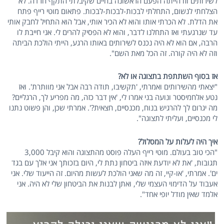
לשירותים וזו הייתה הפעם הראשונה בחיים שקיבלתי התקף חרדה. לא
הצלחתי לנשום, התחלתי לבכות-לבכות-לבכות. פתאום מוטי רייף פתח
את הדלת. לא הכרתי אותו והוא לא הכיר אותי, אבל הוא התחיל לחבק אותי
עד שנרגעתי ואז התחלנו לדבר, והוא לא הפסיק להרים לי. אני חייבת לו
הרבה, אם הוא לא היה נכנס לשירותים באותו הרגע, הייתי הולכת הביתה
וזה לא היה קורה. זה הכל מאת השם".
אז בסוף השתתפת בתצוגה או לא?
"יצאתי מהשירותים ואמרתי, 'תקשיבו, תודה רבה אבל אני מוותרת'. ואז
נטע אלחמיסטר ונועה בני אמרו לי, 'אין דבר כזה, מה מפריע לך, הרגליים?
מה יגרום לך להרגיש בנוח, מכנסיים, חצאית?'. אמרתי שכן, והן פשוט נתנו
לי מכנסיים, ועליתי לתצוגה".
איך היה לעלות על המסלול?
"הכי טוב בעולם. מוטי רייף העלה פוסט מהתצוגה והוא קיבל 3,000
תגובות, 'את לא יודעת איזה ביטחון נתת לי, היום בזכותך אני אלך עם בגד
ים'. אמרתי, 'או-קיי, זה מה שאני הולכת לעשות מהיום. זה הייעוד שלי. אני
אעבוד על הדימוי העצמי שלי, ואתן לבנות את הביטחון שלי לא היה. אני
אלמד שאין מודל יופי אחד".