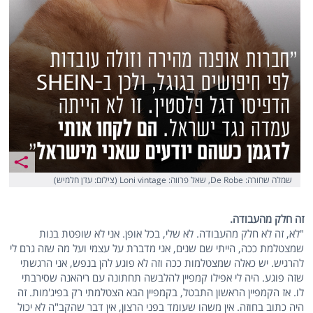
שמלה שחורה: De Robe, שאל פרווה: Loni vintage (צילום: עדן חלמיש)
זה חלק מהעבודה.
"לא, זה לא חלק מהעבודה. לא שלי, בכל אופן. אני לא שופטת בנות
שמצטלמת ככה, הייתי שם שנים, אני מדברת על עצמי ועל מה שזה גרם לי
להרגיש. יש כאלה שמצטלמות ככה וזה לא פוגע להן בנפש, אני הרגשתי
שזה פוגע. היה לי אפילו קמפיין להלבשה תחתונה עם ריהאנה שסירבתי
לו. אז הקמפיין הראשון התבטל, בקמפיין הבא הצטלמתי רק בפיג'מות. זה
היה כתוב בחוזה. אין משהו שעומד בפני הרצון, אין דבר שהקב"ה לא יכול