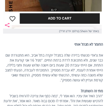
באתר של Shein (צילום: יח"צ חו"ל)
החומר לא מנהל אותי
את צ'אדי פגשתי בדירה שלה במגדל יוקרה בתל אביב. היא מתגוררת שם
כבר שנים, ולא מתכוונת לרדת ברמת החיים. "מגיל 16 אני קורעת את
התחת. אם הייתי עובדת 20 שעות ביום וישנה שלוש שעות וחצי בלילה,
הייתי אומרת לעצמי, 'לא עבדת מספיק'. התמכרתי לעבודה, הגעתי למצב
שלא משנה כמה עשיתי, הרגשתי שלא עשיתי מספיק. הרגשתי שאני
קורסת ועדיין לא עושה מספיק".
מתי זה השתנה?
"הרב האיר את עיניי. הוא אמר לי, 'כמה כסף את צריכה להרוויח בשביל
להרגיש שעשית את זה?'. אמרתי לו סכום גבוה מאוד. הוא אמר, 'את יודעת
שכשתגיעי לסכום הזה, תרצי יותר'. ואז הבנתי שכסף לא יכול למלא אותי,