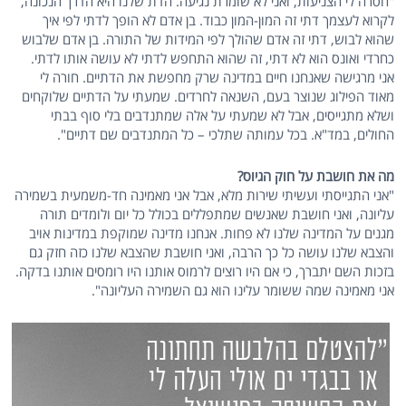
"חסרה לי הצניעות, ואני לא שומרת נגיעה. הדת שלנו היא הדרך הנכונה,
לקרוא לעצמך דתי זה המון-המון כבוד. בן אדם לא הופך לדתי לפי איך
שהוא לבוש, דתי זה אדם שהולך לפי המידות של התורה. בן אדם שלבוש
כחרדי ואונס הוא לא דתי, זה שהוא התחפש לדתי לא עושה אותו לדתי.
אני מרגישה שאנחנו חיים במדינה שרק מחפשת את הדתיים. חורה לי
מאוד הפילוג שנוצר בעם, השנאה לחרדים. שמעתי על הדתיים שלוקחים
ושלא מתגייסים, אבל לא שמעתי על אלה שמתנדבים בלי סוף בבתי
החולים, במד"א. בכל עמותה שתלכי – כל המתנדבים שם דתיים".
מה את חושבת על חוק הגיוס?
"אני התגייסתי ועשיתי שירות מלא, אבל אני מאמינה חד-משמעית בשמירה
עליונה, ואני חושבת שאנשים שמתפללים בכולל כל יום ולומדים תורה
מגנים על המדינה שלנו לא פחות. אנחנו מדינה שמוקפת במדינות אויב
והצבא שלנו עושה כל כך הרבה, ואני חושבת שהצבא שלנו כזה חזק גם
בזכות השם יתברך, כי אם היו רוצים לרמוס אותנו היו רומסים אותנו בדקה.
אני מאמינה שמה ששומר עלינו הוא גם השמירה העליונה".