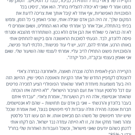
הקריירה של צ'אדי בחו"ל התחילה, כביכול, כנגד כל הסיכויים. "הסוכן שלי
בזמנו אמר לי שאני לא יכולה להצליח בחו"ל. הוא אמר, 'ניסינו בכל
הסוכנויות האפשריות, אף אחד לא קיבל אותך ואת צריכה לדעת את
המקום שלך'. זה היה הבן אדם שגילה אותי, שהכי האמין בי כל הזמן, וממש
בכיתי בהתחלה, אבל אחר כך אמרתי שלא הוא המחליט, ושאם אומרים לי
לא זה כנראה כי שאלתי את הבן אדם הלא נכון. השתחררתי מהצבא וסגרתי
טיסה ללונדון, לבד. הגעתי לסוכנות הראשונה והם ביקשו להחתים אותי
באותו הרגע. אמרתי להם, 'רגע, יש לי עוד פגישות', הלכתי לעוד פגישה,
והסוכנויות פשוט התחילו לריב עליי. אמרתי לעצמי שזה השיעור שלי. שאם
אני אאמין בעצמי ובקב"ה, הכל יקרה".
הקריירה הבין-לאומית הלכה וצברה תאוצה, ולאחרונה נבחרה צ'אדי
להצטלם לקמפיין החדש של אתר הקניות והאופנה הסיני שיין. ההישג הזה
היה בעל משמעות מיוחדת לאחר שהאתר הפופולרי הציע למכירה פריטים
עם דגל פלסטין ועורר את זעם הציבור הישראלי. "לא הייתה איזו הוכחה
שהאתר אנטישמי, אלה היו רק השערות", אומרת צ'אדי. "עבדתי איתם
בעבר בלונדון והרגשתי – ואני בן אדם עם תחושות – שהם לא אנטישמים.
חברות אופנה מהירה וזולה עובדות לפי חיפושים בגוגל, זאת אומרת שככל
שיש יותר חיפושים של משהו הם מביאים אותו. אז הם עשו דגל פלסטין
ומהר מאוד מחקו את זה, זו לא הייתה עמדה נגד ישראל. הם לקחו אותי
לדגמן כשהם יודעים שאני מישראל, וכשכל העבודות האחרות שלי בחו"ל
ירדו ב-85%".