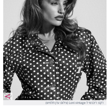
ז'קט: ז'יבנשי ל-Loni vintage (צילום: עדן חלמיש)