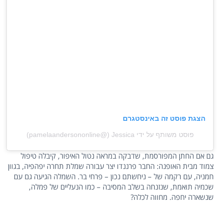
הצגת פוסט זה באינסטגרם
פוסט משותף על ידי ‏‎Jessica‎‏ (@‏‎pamelaandersononline‎‏)
גם אם החתן המפורסמת, שדבקה במראה נטול האיפור, קיבלה טיפול
צמוד מבית האופנה: החבר פרננדו יצר עבורה שמלת תחרה יפהפיה, בגוון
חמניה, עם רקמה של – ניחשתם נכון – פרחי בר. השמלה הגיעה גם עם
שכמיה תואמת, שנזנחה בשלב המסיבה – כמו הנעליים של פמלה,
שנשארה יחפה. מחווה לכלה?