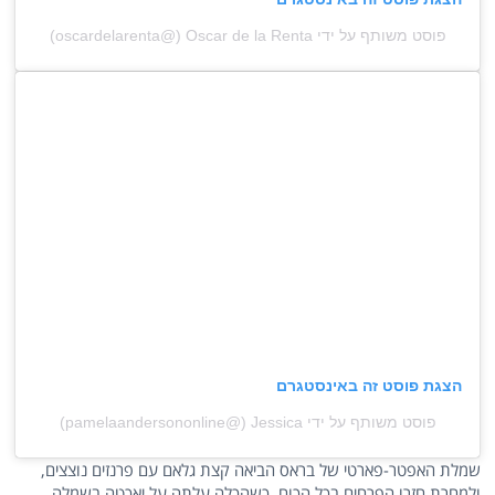
פוסט משותף על ידי ‏‎Oscar de la Renta‎‏ (@‏‎oscardelarenta‎‏)
הצגת פוסט זה באינסטגרם
פוסט משותף על ידי ‏‎Jessica‎‏ (@‏‎pamelaandersononline‎‏)
שמלת האפטר-פארטי של בראס הביאה קצת גלאם עם פרנזים נוצצים,
ולמחרת חזרו הפרחים בכל הכוח, כשהכלה עלתה על יאכטה בשמלה