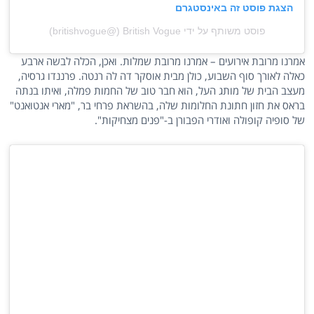
הצגת פוסט זה באינסטגרם
פוסט משותף על ידי ‏‎British Vogue‎‏ (@‏‎britishvogue‎‏)
אמרנו מרובת אירועים – אמרנו מרובת שמלות. ואכן, הכלה לבשה ארבע
כאלה לאורך סוף השבוע, כולן מבית אוסקר דה לה רנטה. פרננדו גרסיה,
מעצב הבית של מותג העל, הוא חבר טוב של החמות פמלה, ואיתו בנתה
בראס את חזון חתונת החלומות שלה, בהשראת פרחי בר, "מארי אנטואנט"
של סופיה קופולה ואודרי הפבורן ב-"פנים מצחיקות".