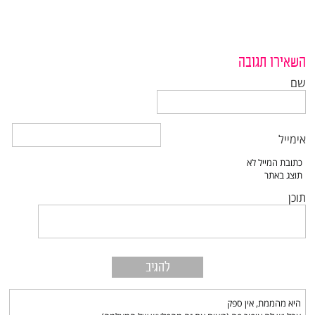
השאירו תגובה
שם
אימייל
תוכן
היא מהממת, אין ספק