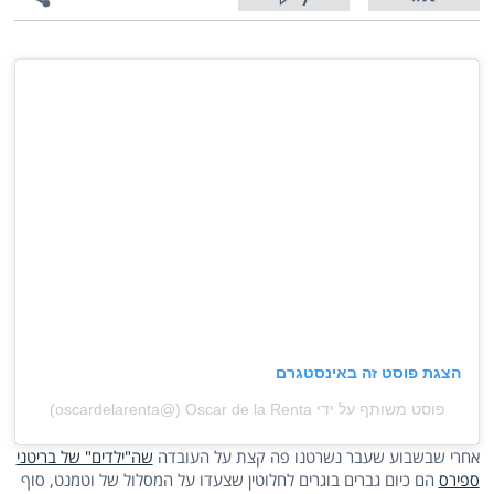
7
הצגת פוסט זה באינסטגרם
פוסט משותף על ידי ‏‎Oscar de la Renta‎‏ (@‏‎oscardelarenta‎‏)
אחרי שבשבוע שעבר נשרטנו פה קצת על העובדה
שה"ילדים" של בריטני
ספירס
הם כיום גברים בוגרים לחלוטין שצעדו על המסלול של וטמנט, סוף