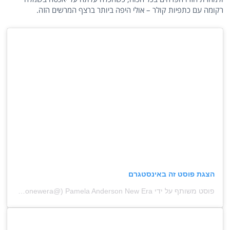
רקומה עם כתפיות קולר – אולי היפה ביותר ברצף המרשים הזה.
הצגת פוסט זה באינסטגרם
פוסט משותף על ידי ‏‎Pamela Anderson New Era‎‏ (@‏‎pamelaandersonewera‎‏)