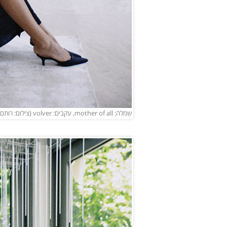
שמלה: mother of all, עקבים: volver (צילום: רותם לבל)