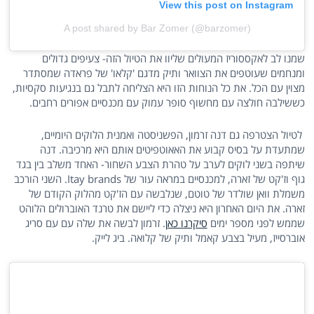
View this post on Instagram
A post shared by Bar Zomer (@barzomer)
שמנו לב לאקססוריז המעולים שליוו את הטיול הזה- צעיפים גדולים
ומנחמים שעוטפים את הצוואר ותיק מדגם 'קלאו' של פראדה שמסתדר
מצוין עם הכל. את כל הנוחות הזו היא הצליחה לתבל גם בנגיעות סקסיות,
כששילבה חולצה עם מחשוף סופר עמוק עם מכנסיים אפורים רחבים.
לטיול הצטרפה גם דנה זרמון, הפשניסטה ואמנית הלוקים היומיים,
שמתעדת על בסיס קבוע את האאוטפיטים אותם היא מרכיבה. דנה
שיתפה בשני לוקים לערב על טהרת הצבע השחור- האחד משלב בין בגד
גוף וז'קט של זארה, למכנסיים במראה עור של Itay brands. השני הורכב
משמלת וואן שולדר של טוטם, שנלבשה עם הז'קט מהלוק הקודם של
זארה. את היום האחרון היא ניצלה כדי ליישם את טרנד האוברולים הלוהט
שממש לפני מספר ימים
סיקרנו כאן
. זרמון לבשה את שלה עם עם סריג
אוברסייז, מעיל בצבע קאמל ותיק של קלואה. ביג לייק.