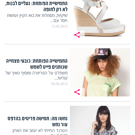
החמישיית הפותחת: נעליים לבנות,
לא רק לחופה
שיקיות, מסמלות את בוא הקיץ ועושות
חסד עם...
12.05.2013
החמישייה הפותחת: כובעי מצחייה
שנותנים פייט לשמש
משתלט על הפריזורה ומוסיף טאץ' של
קוליות...
05.05.2013
נחשו מה: חמישה פריטים בהדפס
עור נחש
הטרנד החייתי לא יעזוב את הארון