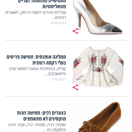
החמישייה הפותחת: נעליים
מטאליסטיות
סנדלים זוהרים לטווח הרחוק, לואופרס
רגועים...
24.03.2013
ממליגה אופנתית: חמישה פריטים
בעלי רקמה רומנית
קולית, בוהמיינית ועושה לאימא שלנו
פלאשבקים...
17.03.2013
בצעדים רכים: חמישה זוגות
מוקסינים לא מתאמצים
שמחה רבה, שמחה רבה, אביב הגיע
והמוקסין בא...