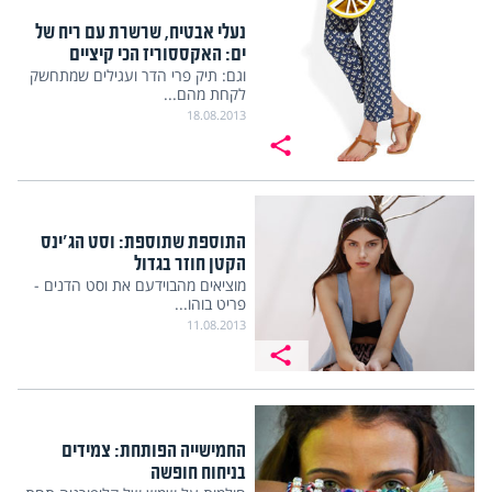
נעלי אבטיח, שרשרת עם ריח של
ים: האקססוריז הכי קיציים
וגם: תיק פרי הדר ועגילים שמתחשק
לקחת מהם...
18.08.2013
התוספת שתוספת: וסט הג'ינס
הקטן חוזר בגדול
מוציאים מהבוידעם את וסט הדנים -
פריט בוהו...
11.08.2013
החמישייה הפותחת: צמידים
בניחוח חופשה