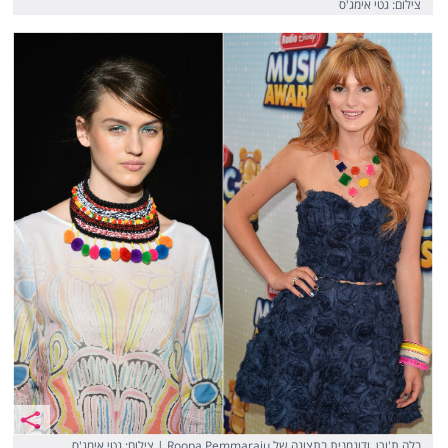
צילום: גטי אימג'ס
בלה ת'ורן, ודוגמנית בתצוגה של Roopa Pemmaraju | צילום: גטי אימג'ס