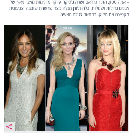
– אמה סטון, הת'ר גרהאם ושרה ג'סיקה פרקר מדגימות מאצ'י מאץ' של
אבנים גדולות ושמלות. בלה ת'ורן מגלה כיצד שרשרת שובבה וצבעונית
מקפיצה את הלוק, בהתאם לגילה הצעיר.