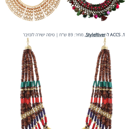
1. ACCS ל-
StyleRiver
,
מחיר: 89 ש"ח | טיסה ישירה לזנזיבר