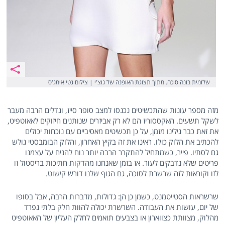
שלומית בונה סוכה. מתוך תצוגת האופנה של גוצ'י | צילום גטי אימג'ס
מזה מספר עונות שהתכשיטים נכנסו למצב סופר סייז, וגדלים הרבה מעבר
לשקל תשעים. האקססוריז הם לא רק אביזרים שנותנים חיזוקים לאאוטפיט,
את זאת כבר גילינו מזמן, על כן תכשיטים מאסיביים עם נוכחות יכולים
להכתיב את הלוק כולו. ראינו את זה בקיץ האחרון, והלוק הבומבסטי גולש
גם לסתיו. פייר, כשמתחיל להתקרר הרבה יותר נוח להניח על עצמנו
פריטים שלא נדבקים לעור. אז בזמן שאנחנו מהדקות חתיכות בריסטול זו
לזו וקוראות לזה שרשרת לסוכה, גם הגוף שלנו דורש קישוט.
שרשראות הסטייטמנט, כשמן כן הן: גדולות, מדברות הרבה, אבל בסופו
של יום, עושות את העבודה. השרשרת יכולה להוות חלק בלתי נפרד
מהלוק, מצוותת כצווארון או בצבעים תואמים לחלק העליון של האאוטפיט