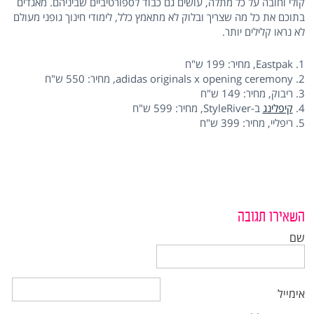
קולי וחובה על כל מתלה, עושים גם כבוד לספורטיביים שביניהם. מאגדים
בתוכם את כל מה שצריך ובלוק לא מתאמץ כלל, לימודי חינוך גופני מעולם
לא נראו קלילים יותר.
1. Eastpak, מחיר: 199 ש"ח
2. adidas originals x opening ceremony, מחיר: 550 ש"ח
3. ריבוק, מחיר: 149 ש"ח
4.
קיפלינג
ב-StyleRiver, מחיר: 599 ש"ח
5. ריפליי, מחיר: 399 ש"ח
השאירו תגובה
שם
אימייל