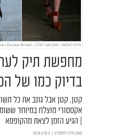
מימין לשמאל: האוס אוף הולנד, Duckie Brown ו-TRESemme | צילום: גטי אימג'ס
מחפשת תיק לערב
בדיוק כמו של הכ
קטן, קטן אבל גונב את כל תשו
אקססורי מוצלח במיוחד ששומר
| הגיע הזמן לצאת מהקופסא
מאת
הילה יחימוביץ'
| ‏ 9 מרץ 2014