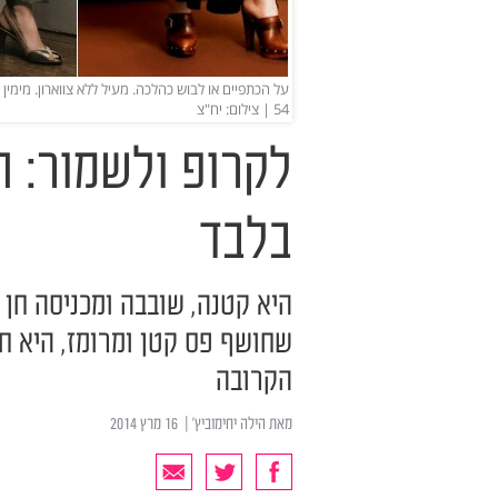
על הכתפיים או לבוש כהלכה. מעיל ללא צווארון. מימין ל
54 | צילום: יח"צ
לקרופ ולשמור: חו
בלבד
היא קטנה, שובבה ומכניסה חן 
שחושף פס קטן ומרומז, היא חו
הקרובה
מאת
הילה יחימוביץ'
| ‏ 16 מרץ 2014