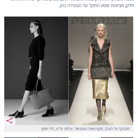
חלקן מציעות שסע המקל על הצעידה בהן.
מהבוקר עד הערב. מקס מארה ועמנואל. צילום: יח"צ, דודי חסון