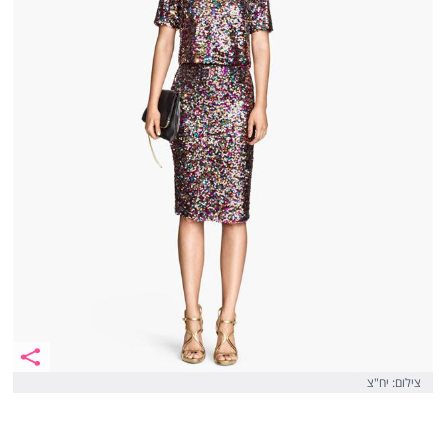
צילום: יח"צ