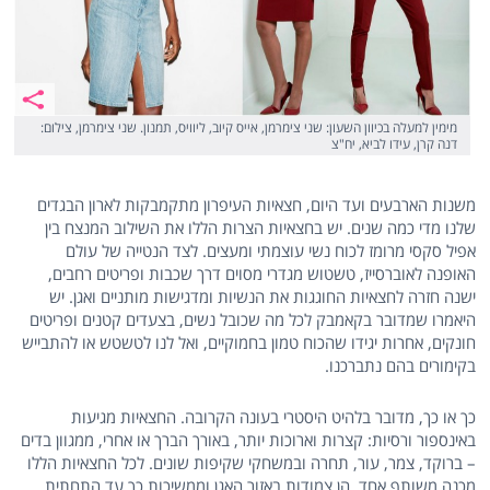
מימין למעלה בכיוון השעון: שני צימרמן, אייס קיוב, ליוויס, תמנון. שני צימרמן, צילום:
דנה קרן, עידו לביא, יח"צ
משנות הארבעים ועד היום, חצאיות העיפרון מתקמבקות לארון הבגדים
שלנו מדי כמה שנים. יש בחצאיות הצרות הללו את השילוב המנצח בין
אפיל סקסי מרומז לכוח נשי עוצמתי ומעצים. לצד הנטייה של עולם
האופנה לאוברסייז, טשטוש מגדרי מסוים דרך שכבות ופריטים רחבים,
ישנה חזרה לחצאיות החוגגות את הנשיות ומדגישות מותניים ואגן. יש
היאמרו שמדובר בקאמבק לכל מה שכובל נשים, בצעדים קטנים ופריטים
חונקים, אחרות יגידו שהכוח טמון בחמוקיים, ואל לנו לטשטש או להתבייש
בקימורים בהם נתברכנו.
כך או כך, מדובר בלהיט היסטרי בעונה הקרובה. החצאיות מגיעות
באינספור ורסיות: קצרות וארוכות יותר, באורך הברך או אחרי, ממגוון בדים
– ברוקד, צמר, עור, תחרה ובמשחקי שקיפות שונים. לכל החצאיות הללו
מכנה משותף אחד, הן צמודות באזור האגן וממשיכות כך עד התחתית,