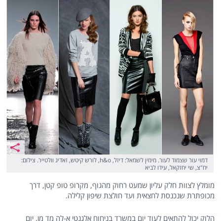
דמוי עור שצמוד לעור. מימין לשמאל: דיזל, h&o, לורש קיטש, זאדיג וולטייר. צילום:
יח"צ, שי יחזקאל, עידו לביא
מומלץ לצוות חלק עליון שמעט רחוק מהגוף, מקרופ טופ קטן, דרך
מכופתרת שנכנסת לחצאית ועד חולצת שיפון קלילה.
הלוק יכול להתאים לעוד יום במשרד בניחוח אלגנטי א-לה מד מן, יום