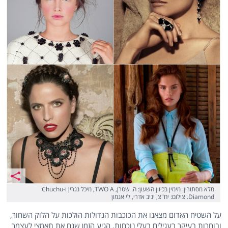
מלא מסתורין. מימין בכיוון השעון: ה. שטרן, TWO A, מיכל נגרין ו-Chuchu
Diamond. צילום: יח"צ, יניב אדרי, לי אגמון
על השטיח האדום מצאנו את הכוכבות הגדולות הולכות על הלוק השחור,
ובוחרות בעיקר בעגילים בעלי נוכחות. הגיע הזמן שגם את תאמצי לעצמך