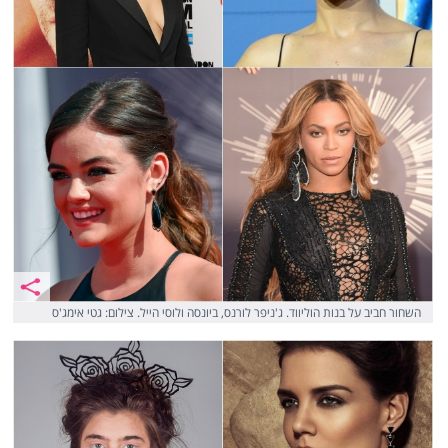
השחור חביב על בנות הוליווד. ג'ניפר לורנס, ביונסה ולוסי הייל. צילום: גטי אימג'ס