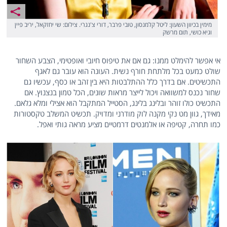
מימין בכיוון השעון: ליטל קלמנסון, טובי פרבר, דורי צ'נגרי. צילום: שי יחזקאל, יריב פיין
וגיא כושי, תום מרשק
אי אפשר להימלט ממנו: גם אם את טיפוס חיובי ואופטימי, הצבע השחור
שולט כמעט בכל מלתחת חורף נשית. העונה הוא עובר גם לאגף
התכשיטים. אם בדרך כלל ההתלבטות היא בין זהב או כסף, עכשיו גם
שחור נכנס למשוואה ויכול לייצר מראות שונים, הכל טמון בנצנוץ. אם
התכשיט כולו זוהר ובלינג בלינג, הסטייל המתקבל הוא אצילי ומלא גלאם.
מאידך, גוון מט נקי מקנה לוק מודרני ומדויק. תכשיט המשלב טקסטורות
כמו תחרה, קטיפה או אלמנטים דרמטיים מציע מראה גותי ואפל.