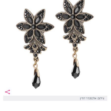
צילום: אלכסנדר דודין