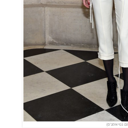
ם: גטי אימג'ס)