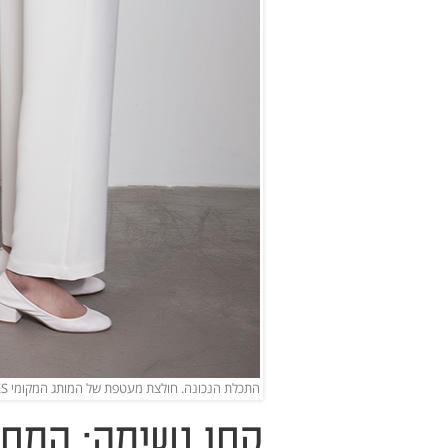
התכלת הנכונה. חולצת מעטפת של המותג המקומי TRES (צילום: מירב בן לולו)
קחו נשימה: המחו