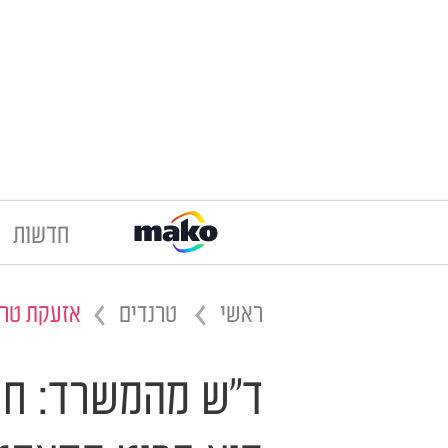
חדשות
ראשי
טרנדים
אזעקת טרנ
ד"ש מהמשרד: חו