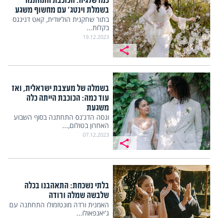
כמו שלגיה: הכוכבת התחתנה
בשמלת וינטג' עם מחשוף משגע
בתור שחקנית הוליוודית, קאט דנינגס
בקלות...
19.12.2023
בשמלה של מעצבת ישראלית, ואז
עוד כמה: הכוכבת הייתה כלה
משגעת
ונסה הדג'נס התחתנה בסוף השבוע
האחרון בטולום,...
07.12.2023
בלתי נשכחת: התאהבנו בכלה
שלבשה שמלה ורודה
האמנית ורדה מונטזמולו התחתנה עם
ג'יאנפאולו...