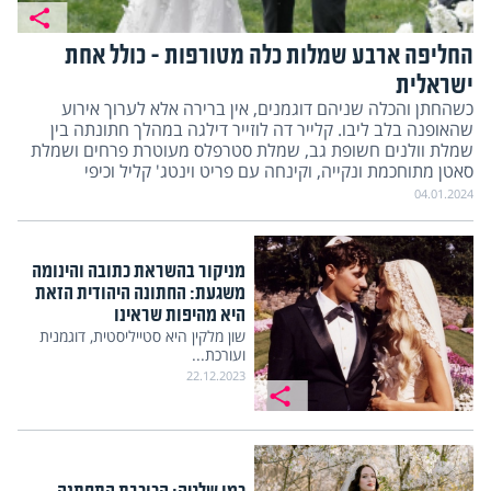
החליפה ארבע שמלות כלה מטורפות – כולל אחת
ישראלית
כשהחתן והכלה שניהם דוגמנים, אין ברירה אלא לערוך אירוע
שהאופנה בלב ליבו. קלייר דה לוזייר דילגה במהלך חתונתה בין
שמלת וולנים חשופת גב, שמלת סטרפלס מעוטרת פרחים ושמלת
סאטן מתוחכמת ונקייה, וקינחה עם פריט וינטג' קליל וכיפי
04.01.2024
מניקור בהשראת כתובה והינומה
משגעת: החתונה היהודית הזאת
היא מהיפות שראינו
שון מלקין היא סטייליסטית, דוגמנית
ועורכת...
22.12.2023