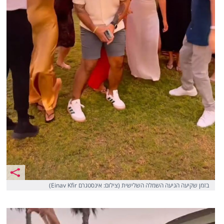
בזמן שקיעה הגיעה השמלה השלישית (צילום: אינסטגרם Einav Kfir)