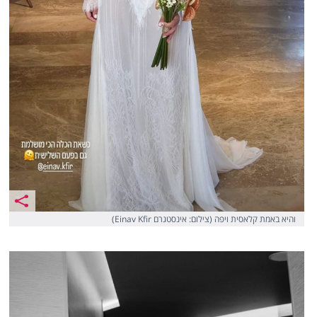
והיא באמת קלאסית ויפה (צילום: אינסטגרם Einav Kfir)