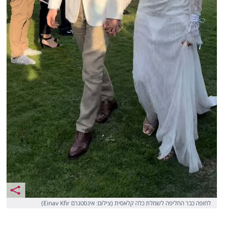
לחופה כבר החליפה לשמלת כלה קלאסית (צילום: אינסטגרם Einav Kfir)