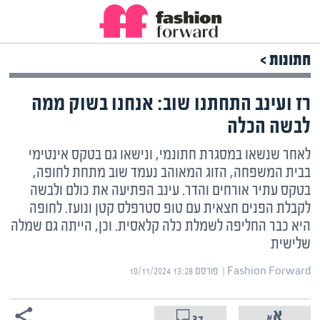
חתונות >
רז ועינב התחתנו שוב: אנחנו בשוק ממה
לבשה הכלה
לאחר שנשאו במסגרת חתונמי, ונישאו גם בטקס אינטימי
בבית המשפחה, הזוג המאוהב נעמד שוב מתחת לחופה,
בטקס עתיר אורחים והדר. עינב הפתיעה את כולם ולבשה
לקבלת הפנים חצאית עם טופ סטרפלס קטן ונועז. לחופה
היא כבר החליפה לשמלת כלה קלאסית. וכן, הייתה גם שמלה
שלישית
Fashion Forward | ‏
פורסם ‎10/11/2024 13:28