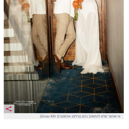
אי אפשר שלא להתאהב בהם (צילום: אינסטגרם Einav Kfir)