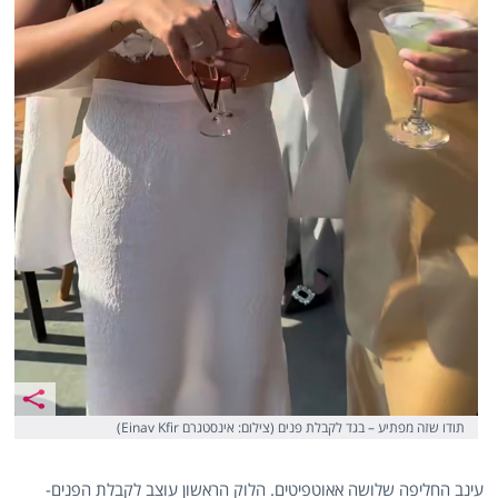
תודו שזה מפתיע – בגד לקבלת פנים (צילום: אינסטגרם Einav Kfir)
עינב החליפה שלושה אאוטפיטים. הלוק הראשון עוצב לקבלת הפנים-