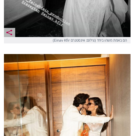
הם באמת משהו ביחד (צילום: אינסטגרם Einav Kfir)