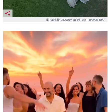
פעם שלישית חופה (צילום: אינסטגרם Einav Kfir)