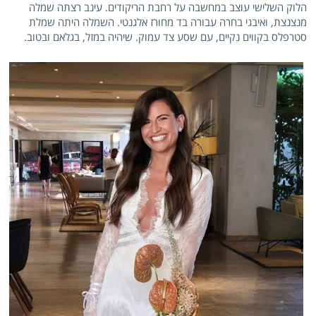
הלוק השלישי עוצב במחשבה על רחבת הריקודים. עינב רצתה שמלה
מנצנצת, ואיבגי בחרה עבורה בד מחורז אלגנטי. השמלה היתה שמלת
סטרפלס בקווים נקיים, עם שסע צד עמוק. שיהיה במזל, בגלאם ובטוב.