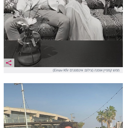
ממש קמפיין אופנה (צילום: אינסטגרם Einav Kfir)