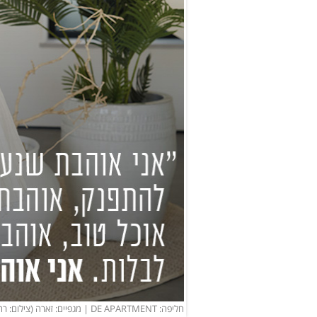
חליפה: DE APARTMENT | מגפיים: זארה (צילום: רחלי פרידמן)