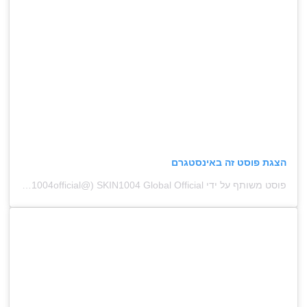
הצגת פוסט זה באינסטגרם
פוסט משותף על ידי ‏‎SKIN1004 Global Official‎‏ (@‏‎skin1004official‎‏)