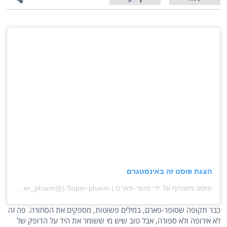
1
הצגת פוסט זה באינסטגרם
פוסט משותף על ידי ‏‎סופר-פארם | Super-pharm‎‏ (@‏‎super_pharm‎‏)
כבר תקופה שסופר-פארם, במילים פשוטות, מספקים את הסחורה. פה זה
לא אירופה ולא ספורה, אבל טוב שיש מי ששומר את היד על הדופק של