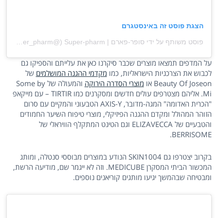
הצגת פוסט זה באינסטגרם
פוסט משותף על ידי ‏‎סופר-פארם | Super-pharm‎‏ (@‏‎super_pharm‎‏)
על המדפים תמצאו מוצרים שכבר סיקרנו כאן את עלייתם והספיקו גם
לכבוש את הצרכניות הישראליות, כמו
מקדמי ההגנה המושלמים
של
Beauty Of Joseon או
מוצרי הסדרה הירוקה
והמעולה של Some by
Mi. אליהם מצטרפים עולים חדשים ומסקרנים כמו TIRTIR – עם מייקאפ
"הכרית האדומה" המגה-מדובר, AXIS-Y הטבעוני והמקיים עם סרום
הזוהר המהולל ומקדם ההגנה הפיזיקלי, מוצרי טיפוח השיער החמודים
והטבעיים של ELIZAVECCA וגם הטינט המתקלף הוויראלי של
BERRISOME.
בקרוב יצטרפו גם SKIN1004 הנודע במוצרים מבוססי סנטלה, ומותג
המכשור הביתי המסקרן MEDICUBE. וזה לא ייגמר שם, מודיעה הרשת,
ומבטיחה שבהמשך יגיעו מותגים קוריאנים נוספים.