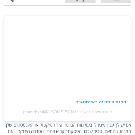
2
הצגת פוסט זה באינסטגרם
פוסט משותף על ידי ‏‎SOME BY MI‎‏ (@‏‎somebymi‎‏)
אם יש לך עניין מינימלי בעולמות הביוטי ופיד הטיקטוק או האינסטגרם שלך
מתנהג בהתאם, סביר שכבר הפסקת לקרוא אחרי "הסדרה הירוקה". את