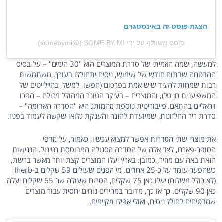
הצגת פוסט זה באינסטגרם
פוסט משותף על ידי ‏‎SOME BY MI‎‏ (@‏‎somebymi‎‏)
למעשה, שמה האמיתי של סדרת המוצרים הוא "30 הימים" – על בסיס
ההבטחה שבתום חודש של שימוש, ניסים יתחוללו בעורך. משתמשות
רבות שמחות להעיד שיש אמת בפרסום (חפשו, למשל, בהיילייטים של
המשפיענית חן טל), והמוצרים – בעיקר הטונר המהולל מכולם – הפכו
ויראליים בהתאם. פייבוריטית נוספת מהמותג היא "הסדרה האדומה" –
סדרת ריר החלזונות, שמיועדת להזנה והענקת גלואו שקשה לעמוד בפניו.
את מוצרי שתי הסדרות אפשר למצוא עכשיו, כאמור, על מדפי
הסופר-פארם, לצד אלה של הסדרה הסגולה המבוססת רטינול. הנגישות
הזאת באה עם מחיר, כמובן: בארץ יעלו המוצרים קצת יותר מאשר ברשת,
כשהפער עומד על כ-25 אחוזים. מי הפנים שעולים 59 שקלים ב-Iherb
(לא כולל משלוח) יעלו כאן 75 שקלים, הסרום שעולה שם 65 שקלים יעלה
כאן 90 שקלים. כך או כך, מדובר במחירים נוחים יחסית עבור מוצרים
שמבטיחים לחולל ניסים, ואולי אפילו מקיימים.