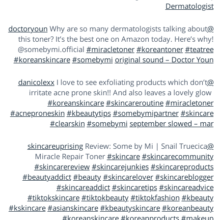
Dermatologist
Why are so many dermatologists talking about
@doctoryoun
this toner? It’s the best one on Amazon today. Here’s why!
@somebymi.official
#miracletoner
#koreantoner
#teatree
#koreanskincare
#somebymi
original sound – Doctor Youn
I love to see exfoliating products which don’t
@danicolexx
irritate acne prone skin!! And also leaves a lovely glow
#koreanskincare
#skincareroutine
#miracletoner
#acneproneskin
#kbeautytips
#somebymipartner
#skincare
#clearskin
#somebymi
september slowed – mar
Review: Some by Mi | Snail Truecica
@skincareuprising
Miracle Repair Toner
#skincare
#skincarecommunity
#skincarereview
#skincarejunkies
#skincareproducts
#beautyaddict
#beauty
#skincarelover
#skincareblogger
#skincareaddict
#skincaretips
#skincareadvice
#tiktokskincare
#tiktokbeauty
#tiktokfashion
#kbeauty
#kskincare
#asianskincare
#kbeautyskincare
#koreanbeauty
#koreanskincare
#koreanproducts
#makeup