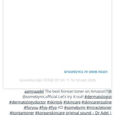
הצגת פוסט זה באינסטגרם
פוסט משותף על ידי ‏‎SOME BY MI‎‏ (@‏‎somebymi‎‏)
The best Korean toner on Amazon??
@aamnaadel
@somebymi.official Let’s try it out!
#dermatologist
#dermatologydoctor
#skintok
#skincare
#skincareroutine
#foryou
#fyp
#fyp
AD
#somebymi
#miracletoner
#koreantoner
#koreanskincare
original sound – Dr Adel |