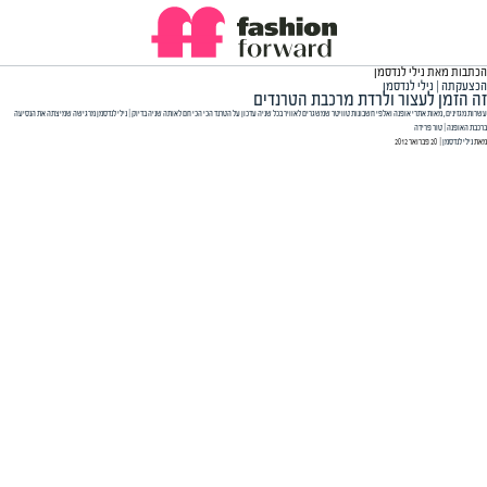
הכתבות מאת נילי לנדסמן
הכצעקתה | נילי לנדסמן
זה הזמן לעצור ולרדת מרכבת הטרנדים
עשרות מגזינים, מאות אתרי אופנה ואלפי חשבונות טוויטר שמשגרים לאוויר בכל שניה עדכון על הטרנד הכי הכי חם לאותה שניה בדיוק | נילי לנדסמן מרגישה שמיצתה את הנסיעה
ברכבת האופנה | טור פרידה
מאת
נילי לנדסמן
| ‏ 20 פברואר 2012