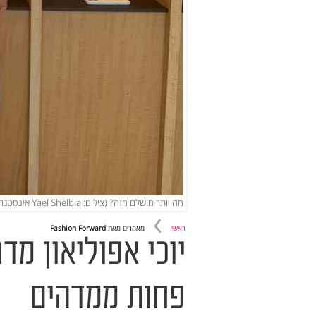
מה יותר מושלם מזה? (צילום: Yael Shelbia אינסטגרם)
ראשי
מאמרים מאת
Fashion Forward
יוכי אפוליאון מד
פחות ממדהים