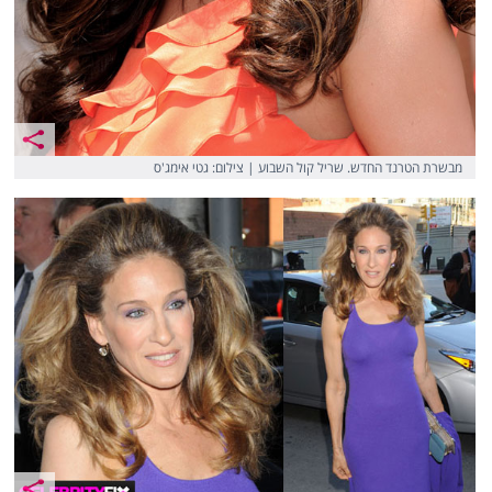
מבשרת הטרנד החדש. שריל קול השבוע | צילום: גטי אימג'ס