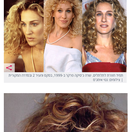
תמיד חוזרת לתלתלים. שרה ג'סיקה פרקר ב-1999, בסקס והעיר 2 ובסדרה המקורית
| צילומים: גטי אימג'ס