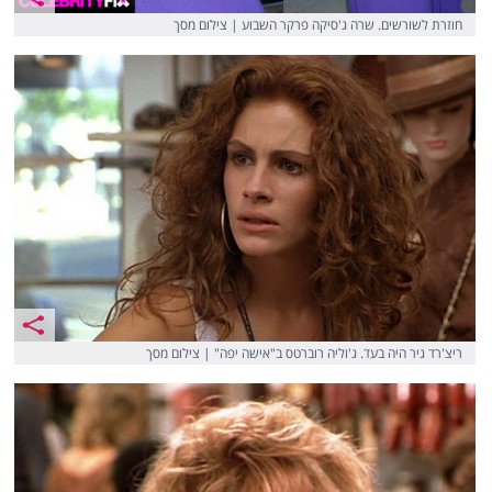
חוזרת לשורשים. שרה ג'סיקה פרקר השבוע | צילום מסך
ריצ'רד גיר היה בעד. ג'וליה רוברטס ב"אישה יפה" | צילום מסך