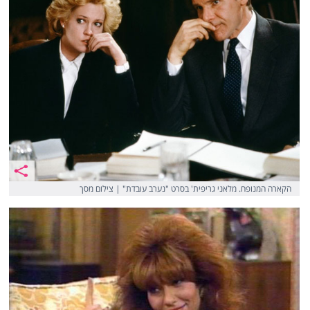
הקארה המנופח. מלאני גריפית' בסרט "נערב עובדת" | צילום מסך