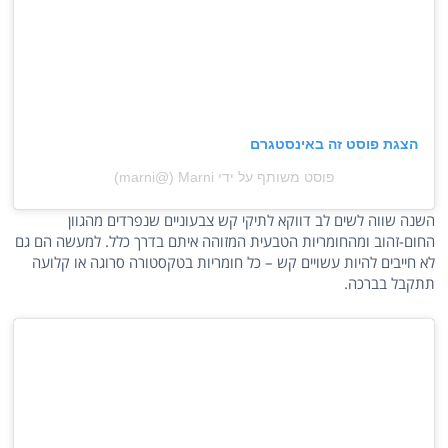
הצגת פוסט זה באינסטגרם
פוסט משותף על ידי ‏‎Marni‎‏ (@‏‎marni‎‏)
השנה שווה לשים לב דווקא לתיקי קש צבעוניים שנפרדים מהגוון
החום-זהוב ומהחומריות הטבעית המזוהה איתם בדרך כלל. למעשה הם גם
לא חייבים להיות עשויים קש – כל חומריות בטקסטורה סרוגה או קלועה
תתקבל בברכה.