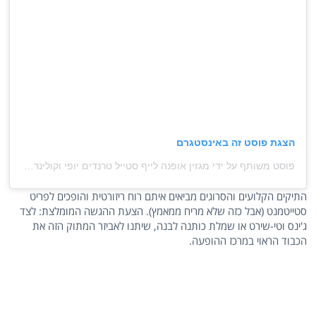
הצגת פוסט זה באינסטגרם
פוסט משותף על ידי ‏‎מגזין אופנה לייף סטייל טרנדים יופי וקולינריה jour magazine‎‏ (@‏‎jour_magazine_‎‏)
התיקים הקלועים והסרוגים מביאים איתם רוח ריזורטית והופכים לפריט
סטייטמנט (אבל כזה שלא מריח ממאמץ). הצעת ההגשה המומלצת: לצד
ג'ינס וטי-שירט או שמלת כותנה לבנה, שיתנו לאביזר המתוק הזה את
הכבוד הראוי במרכז ההופעה.