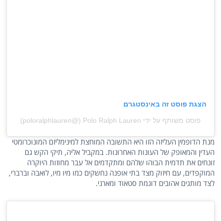
הצגת פוסט זה באינסטגרם
פוסט משותף על ידי ‏‎Polo Ralph Lauren‎‏ (@‏‎poloralphlauren‎‏)
מנת הדופמין העליזה הזו היא התשובה המוחצת למינימליזם המונוכרומטי
העדין והמאופק של העונות האחרונות. במקביל אליה, תיקי הקש גם
זונחים את תדמית הבוהו שלהם ומתקדמים אל עבר מחוזות היוקרה
המוקפדים, עם חיזוק מצד בתי אופנה נחשקים כמו מיו מיו, לואבה וברברי,
לצד מותגים אהובים דוגמת סטאוד ומארני.