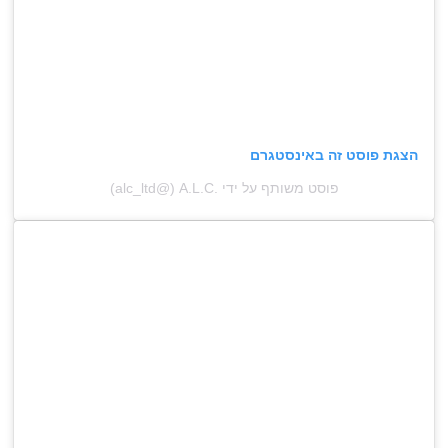
הצגת פוסט זה באינסטגרם
פוסט משותף על ידי ‏‎A.L.C.‎‏ (@‏‎alc_ltd‎‏)