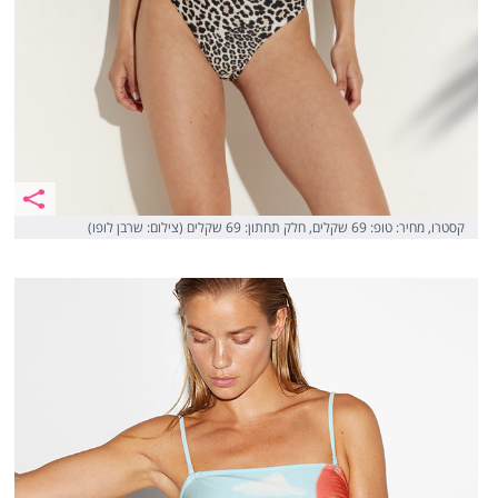
קסטרו, מחיר: טופ: 69 שקלים, חלק תחתון: 69 שקלים (צילום: שרבן לופו)