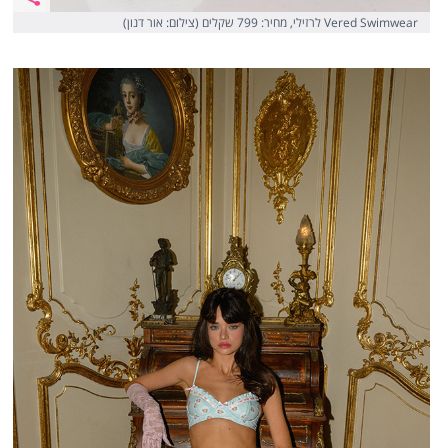
Vered Swimwear לרזילי, מחיר: 799 שקלים (צילום: אור דנון)