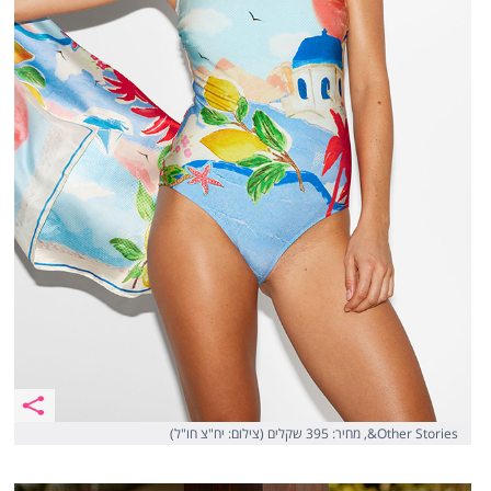
Other Stories&, מחיר: 395 שקלים (צילום: יח"צ חו"ל)