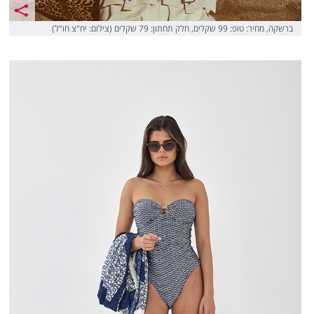
ברשקה, מחיר: טופ: 99 שקלים, חלק תחתון: 79 שקלים (צילום: יח"צ חו"ל)