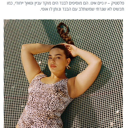
פלסטיק – יו ניים איט. הם מוסיפים לבגד הים מוקד עניין וטאץ' ייחודי, כמו
תכשיט לא שגרתי שמשתלב עם הבגד ונותן לו אופי.