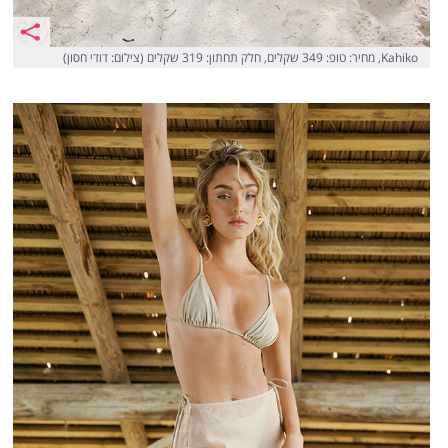
Kahiko, מחיר: טופ: 349 שקלים, חלק תחתון: 319 שקלים (צילום: דודי חסון)