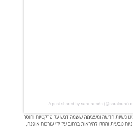
A post shared by sara ramén (@saraloura)
o
גו נשיות חדשה ומעצימה ששמה דגש על פרקטיות וחוסר
יות טבעית והחלו להיראות ברחוב על ידי עורכות אופנה,