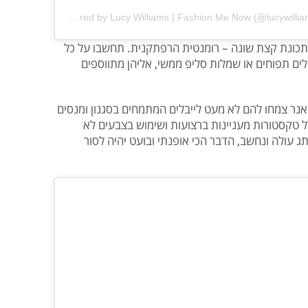
A post shared by Lucy Williams | Fashion Me Now (@lucywilliams02)
תכונת קצת שונה – רומנטית הרפתקנית. תחשבו על כל
לים תפוחים או שמלות סליפ ממשי, אליהן מתווספים
נר צמחו להם לא מעט לייבלים המתמחים בסגנון ומנסים
לל טקסטורות מעניינות ברצועות ושימוש בצבעים לא
 עולה ונחשב, הדבר הכי אופנתי ובועט יהיה לסור