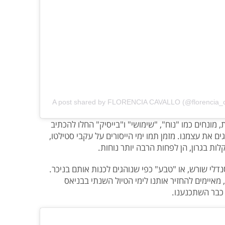
A post shared by FLORENCIA CAVALLO (@florencia_c
מונחים כמו "נוח", "שימושי" ו"בייסיק" החלו להכתיב
ם את עצמנו. מזמן תמו ימי הייסורים על עקבי סטילטו,
ות בגרון, הן לפחות הרבה יותר נוחות.
לי שורש, או "טבע" כפי שנוהגים לכנות אותם בניכר.
איימים להחזיר אותנו לימי הטיול השנתי בבניאס
כבר השתכנענו.