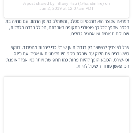
A post shared by Tiffany Hsu (@handinfire)
on
Jun 2, 2019 at 12:07am PDT
המראה שנוצר הוא רומנטי ונוסטלגי, ומשתלב באופן הרמוני עם מראה בת
הכפר שהפך לכל כך פופולרי בתקופה האחרונה, הכולל הרבה מלמלות,
שרוולים תפוחים וצווארונים גדולים.
אבל לא צריך להישאר רק בגבולות אן שירלי כדי ליהנות מהטרנד. דווקא
כששוברים את הלוק עם שמלת סליפ מינימליסטית או אפילו עם ג'ינס
וטי-שירט, הכובע הופך להיות פחות כמו תחפושת ויותר כמו אביזר אופנתי
הכי פאשן פורוורד שיכול להיות.