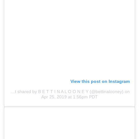
View this post on Instagram
A post shared by B E T T I N A L O O N E Y (@bettinalooney)
on
Apr 25, 2019 at 1:56pm PDT