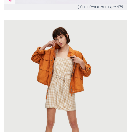
479 שקלים בזארה (צילום: יח"צ)