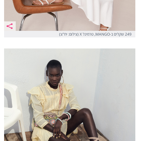
249 שקלים ב-MANGO, טרמינל X (צילום: יח"צ)