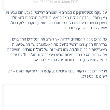
Mar 28, 2019 at 9:43am PDT
עם עקבי סטילטודקיקים וגבוהים או שטוחים לחלוטין, בצבע חום טבעי או
ניאון בוהק – מדהים לגלות כיצד הרצועות הדקות מצליחות להשתלב
באופן הרמוני כמעט עם כל סטייל וטרנד עכשוויים, ומקנים ללוק הכולל
אווירה של חופשת קיץ לוהטת.
כדי להיכנס למוד המתאים ולגלות איך לשלב את הסנדלים המדוברים
במלתחת הקיץ, רצוי להציץ בחשבונות האינסטגרם של המשפיעניות
האיטלקיות חובבות הז'אנר, כמו למשל זה של
ג'ורג'יה טורדיני
, המשלבת
את שמלות האייטיז הקצרצרות שהיא מעצבת ל-The Attico עם עקבי
קשירה מנצנצים, גם הם מכתב ידה המדויק להפליא.
אז קחו לכן כמה דקות, סמנו פייבורטים, קבעו תור לפדיקור ומשם – רוצו
לשופינג. מגיע לכן.