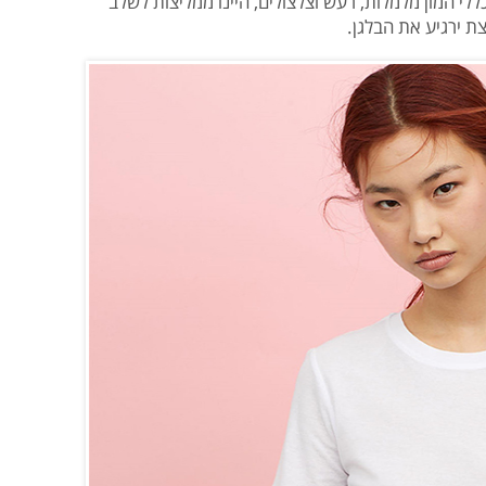
 ובאופן כללי המון מלמלות, רעש וצלצולים, היינו ממליצות לשלב
ת ירגיע את הבלגן.