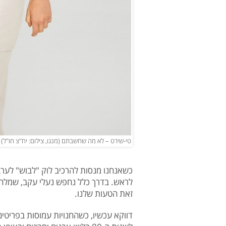
טי-שירט – לא מה שחשבתם (מנגו, צילום: יח"צ חו"ל)
כשאנחנו מנסות להרכיב לוק "לבוש" לערב
לראש. בדרך כלל נחפש נעלי עקב, שמלה א
זאת הטעות שלנו.
דווקא עכשיו, כשהחנויות עמוסות בפריטי