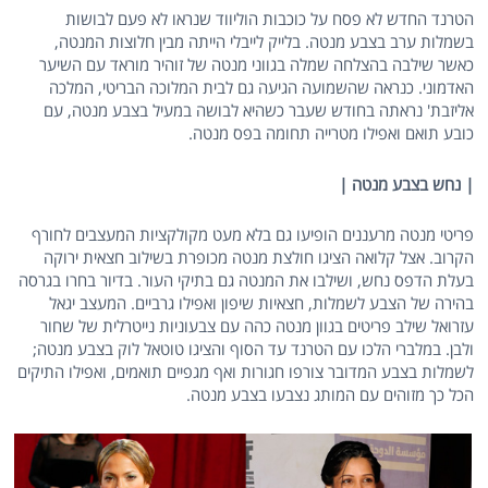
הטרנד החדש לא פסח על כוכבות הוליווד שנראו לא פעם לבושות
בשמלות ערב בצבע מנטה. בלייק לייבלי הייתה מבין חלוצות המנטה,
כאשר שילבה בהצלחה שמלה בגווני מנטה של זוהיר מוראד עם השיער
האדמוני. כנראה שהשמועה הגיעה גם לבית המלוכה הבריטי, המלכה
אליזבת' נראתה בחודש שעבר כשהיא לבושה במעיל בצבע מנטה, עם
כובע תואם ואפילו מטרייה תחומה בפס מנטה.
| נחש בצבע מנטה |
פריטי מנטה מרעננים הופיעו גם בלא מעט מקולקציות המעצבים לחורף
הקרוב. אצל קלואה הציגו חולצת מנטה מכופרת בשילוב חצאית ירוקה
בעלת הדפס נחש, ושילבו את המנטה גם בתיקי העור. בדיור בחרו בגרסה
בהירה של הצבע לשמלות, חצאיות שיפון ואפילו גרביים. המעצב יגאל
עזרואל שילב פריטים בגוון מנטה כהה עם צבעוניות נייטרלית של שחור
ולבן. במלברי הלכו עם הטרנד עד הסוף והציגו טוטאל לוק בצבע מנטה;
לשמלות בצבע המדובר צורפו חגורות ואף מגפיים תואמים, ואפילו התיקים
הכל כך מזוהים עם המותג נצבעו בצבע מנטה.