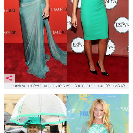
לא ללעוס, ללבוש. רייצ'ל ניקולס ובלייק לייבלי לובשות מנטה | צילומים: גטי אימג'ס