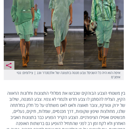
איפה הוא היה כל השנים? צבע מנטה בתצוגה של אלכסנדר וונג | צילומים: גטי
אימג'ס
בין משטחי הצבע הבוהקים שכבשו את מסלולי התצוגות וחלונות הראווה
הקיץ, הצליח להסתנן לו צבע חדש ולגמרי לא צפוי. צבע המנטה, שילוב
של ירוק וטורקיז, צובר תאוצה ולאט לאט משתלט על כל חלק במלתחה
שלנו, מחולצות שיפון שקופות, דרך מכנסיים, שמלות, תיקים, נעליים,
תכשיטים ואפילו הציפורניים. הצבע הקריר הפציע כבר בתצוגות האביב
האחרון ולא לקח זמן רב לפני שהתחיל להופיע גם ברשתות האופנה