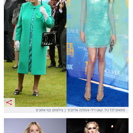
מתאים לכל גיל. קאט דילי והמלכה אליזבת' | צילומים: גטי אימג'ס