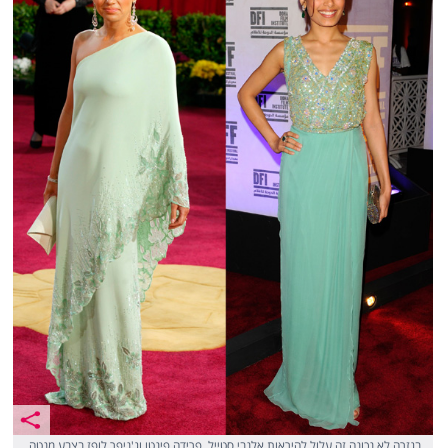
בגזרה לא נכונה זה עלול להיראות אלנבי סטייל. פרידה פינטו וג'ניפר לופז בצבע מנטה