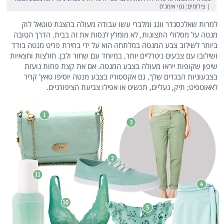
| צילומים: גטי אימג'ס
למרות שאלכסנדר וונג ומלברי עשו עבודה מעולה בהצגת טוטאל לוק
מנטה על מסלולי התצוגות, לא מומלץ לנסות את זה בבית. הדרך הטובה
ביותר לשילוב צבע המנטה במלתחה הוא על ידי בחירת פריט מנטה בודד
ושילובו עם צבעים ניטרליים יותר, במיוחד עם שחור ולבן. חולצות וחצאיות
שיפון שקופות ייראו מעולה בצבע המנטה. אם את קצת פחות נועזת
בצבעוניות הבגדים שלך, גם אקססוריז בצבע מנטה יוסיפו טאץ' קריר
לאאוטפיט; תיק, נעליים, תכשיט או אפילו צביעת הציפורניים.