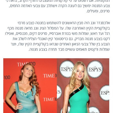
המקומיות. אם לשפוט על פי קולקציות המעצבים לחורף הקרוב, נראה כי
צבע המנטה ימשיך גם לעונה הקרה וישתלב עם צבעי האדמה החמים,
סריגים, ומעילים.
אלכסנדר וונג היה מבין הראשונים להשתמש במנטה כצבע מרכזי
בקולקציית הקיץ האחרונה שלו. על המסלול הציג וונג מראה מנטה מכף
רגל ועד ראש; שמלות משי בגזרת אוברסייז, סריגים דקים, מכנסיים, ואפילו
ז'קט בצבע מנטה מבריק. גם כריסטופר קיין האנגלי הצליח לשלב את
הצבע בין שלל צבעי הניאון האחרים שנראו בקולקציית הקיץ שלו, ויצר
שמלות וז'קטים תואמים עשויים מבד תחרה בצבע מנטה.