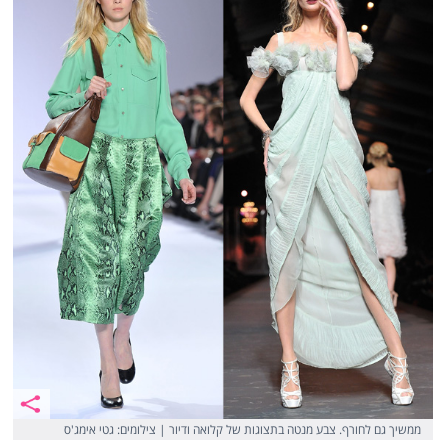
ממשיך גם לחורף. צבע מנטה בתצוגות של קלואה ודיור | צילומים: גטי אימג'ס