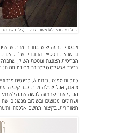
שמלת Réalisation שעוררה סערה (צילום: אינסטגרם lucywilliams02)
ולבסוף, נדמה שיש בחורה אחת שראויה י
בהשראת הסטייל המובהק שלה. אנחנו מ
הבריטית הצוננת ונוטפת השיק, שחברה 
ברירה אלא לכנס לכבודה מסיבת תה חגיגי
כתפיות ספגטי, גזרות 
צ'אנג, אבל שמלה אחת כבר קיבלה את 
הב", לאחר שהמוזה לבשה אותה לאירוע ה
ושרוולים מכווצים ובשילוב מגפונים ש
האוורירית. בקיצור, תחשבו אלכסה. ותשתו 