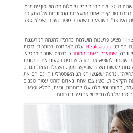
"הלכתי לתיכון מאד מתקדם באנגליה של שנות ה-70, שם הבנות לבשו שמלות תה משיפון עם מגפי
, נזכרת סוזי קייב, אחת המעצבות המדוברות של התקופה
שת הערפד" משופעת בשמלות סופר נשיות שללא ספק
המותג חביב המערכת "The Reformation" מציע פרשנות מושלמת כהרגלו למגמה המרעננת,
גם המותג
Réalisation
עלה לאחרונה לכותרות בזכות
שובבה,
שתוארה באתר המותג
כ"כרטיס שחרור מהכלא,
 שוכחת להוציא את הזבל, שורטת בטעות את המכונית
וכחת לעשות משהו שביקשו ממך. השמלה הזאת תגרום
חילה". נדמה שאנשי המותג האוסטרלי זיהו גם הם את
 הקלאסית, כשעיצבו אחת באדום לוהט עטור כוכבים
ה, המותג והשמלה עלו לכותרות, וכעת, הפלא ופלא –
 כבר על בלה חדיד ושאר נערות נכונות.