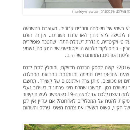
אינסטגרם harleyvnewton)
א רשמי של משפחה וחברים קרובים. מעוצבת בהשראה
ת ללבישה ללא מחוך ו/או עזרת משרתת. אין זה הולם
 על פי ויקיפדיה, מוגדרת "שמלת התה" שהפכה פופולרית
 המאה ה-19. ואפשר להבין – ביחס לקוד הלבוש הוויקטוריאני של התקופה, נשמע
ליפת הטרנינג הממותגת של היום.
אבל מה זו בדיוק "שמלת תה" בגרסת 2016? קשה לספק הגדרה מדויקת, ומומלץ לתת לזרם
שעת אחר-צהריים חמימה ומנומנמת במחוזות הממלכה
ם או מכווצים, מותן צרה ואלמנטים של קשירה. תחשבו
ומשולח רסן. תחשבו שמלת מיני פרחונית בשילוב נעלי
דוקטור מרטינס ושרשרת קולר שחורה, כי למה בעצם ללכת עד למאה ה-19 כשאפשר לעשות קיצור
יקות להגיח על המסלולים לאחרונה? אם עדיין אין לכן
 הקיץ, פשוט תשאלו את צמרת האיט- גירלס והשמות