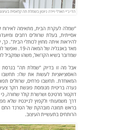
הדי ג'יי הארלי ויירה ניוטון בשמלת תה קלאסית בעיצובה (צילום: 
"שמלה לעקרת הבית, מתאימה לאירוח ל
אסייתית, בעלת שרוולים רחבים ומיועד
להיראות איתה מחוץ לכותלי הבית". כך,
מאד באנגליה של
שמדובר בשיא הקז'ואל, משהו שמקביל לח
האסוציאציות לעשות את שלו: תחשבו 
המאוחדת. תחשבו פרחים, שרוולים תפוחי
נערה בריטית מנומסת פוגשת רוקר צעיר 
דרך משמעותי ולקפוץ לניינטיז שלא מפס
בראש תמונה מובהקת של הטרנד החם של
הרותחים בתעשיית העיצוב.