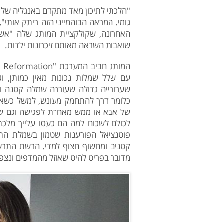
גומי. המראה הבוהמייני הזה ריתק אותי"
האחרונה, שקולקציית המותג שלה "א
שואבות השראה מאותם זיכרונות ילדות.
עם שלל שמלות נכונות מאין כמותן, ו
שערורייה גדולה שעוררה שמלה קטנה ו
כלומר דרך להתחמק מעונש, למשל כשאת
של אבא או ממש מאחרת לפגישה וגם ש
לכולם לשכוח למה הם כעסו עלייך מלכת
פוטנציאל הפורענות שטמון בשמלת התה
קטנים ומחשוף חצוף למדי. הרשת התרעמ
מדובר בפריט להיט שאוזל מהמדפים ונצפה