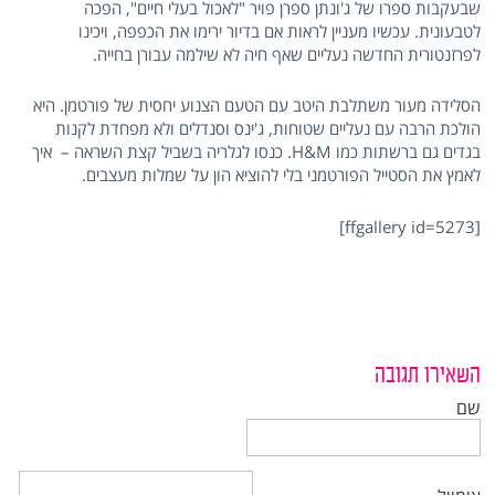
שבעקבות ספרו של ג'ונתן ספרן פויר "לאכול בעלי חיים", הפכה
לטבעונית. עכשיו מעניין לראות אם בדיור ירימו את הכפפה, ויכינו
לפרזנטורית החדשה נעליים שאף חיה לא שילמה עבורן בחייה.
הסלידה מעור משתלבת היטב עם הטעם הצנוע יחסית של פורטמן. היא
הולכת הרבה עם נעליים שטוחות, ג'ינס וסנדלים ולא מפחדת לקנות
בגדים גם ברשתות כמו H&M. כנסו לגלריה בשביל קצת השראה – איך
לאמץ את הסטייל הפורטמני בלי להוציא הון על שמלות מעצבים.
[ffgallery id=5273]
השאירו תגובה
שם