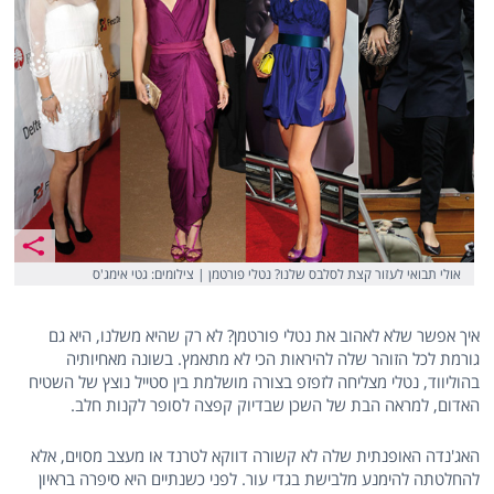
אולי תבואי לעזור קצת לסלבס שלנו? נטלי פורטמן | צילומים: גטי אימג'ס
איך אפשר שלא לאהוב את נטלי פורטמן? לא רק שהיא משלנו, היא גם
גורמת לכל הזוהר שלה להיראות הכי לא מתאמץ. בשונה מאחיותיה
בהוליווד, נטלי מצליחה לזפזפ בצורה מושלמת בין סטייל נוצץ של השטיח
האדום, למראה הבת של השכן שבדיוק קפצה לסופר לקנות חלב.
האג'נדה האופנתית שלה לא קשורה דווקא לטרנד או מעצב מסוים, אלא
להחלטתה להימנע מלבישת בגדי עור. לפני כשנתיים היא סיפרה בראיון