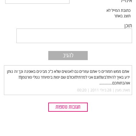
אימייל
תוכן
אתם ממש חמודים כי אתם עוזרים גם לאנשים שלא כ"כ מבינים באופנה וכך זה נותן
ידע באיך להיתלבש!!!וגם אני למדתי!!!וכולם שם יפות בימיוחד נטלי פורטמן!!!
אוהבתותכם………….
מאת: מעין |‏
28 ביולי 2011 | 00:20
תגובות נוספות