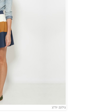
צילום: יח"צ