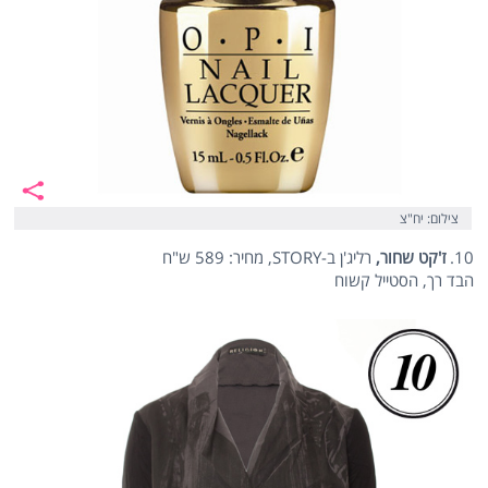
צילום: יח"צ
10.
ז'קט שחור,
רליג'ן ב-STORY, מחיר: 589 ש"ח
הבד רך, הסטייל קשוח