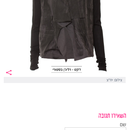
צילום: יח"צ
השאירו תגובה
שם