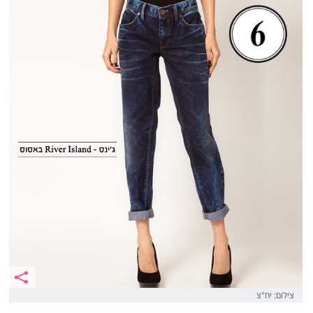
צילום: יח"צ