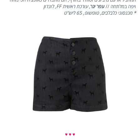
ויפה במלתחה //
עפר יגר
, עורכת ראשית FF, לונדון
* מכנסוני כלבלבים, טופשופ, 65 ליש"ט
♥ ♥ ♥