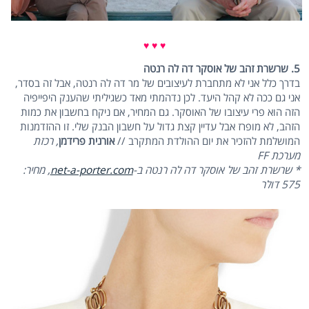
♥ ♥ ♥
5. שרשרת זהב של אוסקר דה לה רנטה
בדרך כלל אני לא מתחברת לעיצובים של מר דה לה רנטה, אבל זה בסדר,
אני גם ככה לא קהל היעד. לכן נדהמתי מאד כשגיליתי שהענק היפייפיה
הזה הוא פרי עיצובו של האוסקר. גם המחיר, אם ניקח בחשבון את כמות
הזהב, לא מופרז אבל עדיין קצת גדול על חשבון הבנק שלי. זו ההזדמנות
המושלמת להזכיר את יום ההולדת המתקרב //
אורנית פרידמן
, רכזת
מערכת FF
* שרשרת זהב של אוסקר דה לה רנטה ב-
net-a-porter.com
, מחיר:
575 דולר