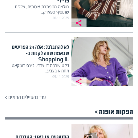
פריידיי
חולצה מכופתרת איכותית, צללית
שתוסיף ספארק...
26.11.2025
לא להתבלבל: אלה 21 הפריטים
שבאמת שווה לקנות ב-
Shopping IL
ז'קט שרפה דו צדדי, ג'ינס בוטקאט
מחמיא בצבע...
05.11.2025
עוד בהסיילים החמים
>
הפקות אופנה >
התגעגענו אז באנו: הטרנדים