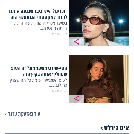
זוכרים? היילי ביבר שכנעה אותנו
לחזור לאקססורי הנוסטלגי הזה
בשיער אסוף או פזור, קשת הזיגזג
הייתה מעטרת...
05.08.2026
הטי-שירט משעממת? זה הטופ
שמחליף אותה בקיץ הזה
לטופ השכמייה יש את כל מה שצריך
כדי לגנוב...
02.08.2026
עוד באזעקת טרנד
>
איט גירלס >