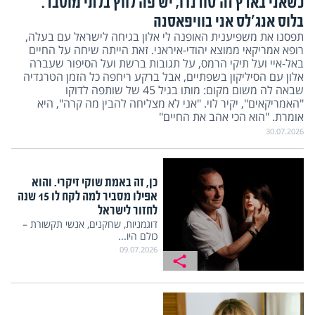
כשאני בארץ זה טורנדו, יש פה לחץ בלתי מוסבר.
בלוס אנג'לס אני בוויפאסנה
תפסנו את משפיענית האופנה לי אלון בגיחה לישראל עם בעלה,
רופא אמריקאי ממוצא יהודי-איראני. זאת הייתה שיחה על החיים
באל-איי ועל תיקי הרמס, על תגובות ברשת ועל הסיפור שעברה
אלון עם הסיליקון בשפתיים, אבל ברקע ריחפה כל הזמן הטרגדיה
שבאה לה משום מקום: מותו בגיל 45 של שותפה לדוקו
"האמריקאים", יקיר לוי. "אני לא מצליחה להבין מה קרה", היא
אומרת. "הוא הכי אהב את החיים"
30.07.2026
כן, זה באמת שוקי זיקרי. והוא
אפילו מסביר למה לקח לו 15 שנה
לחזור לישראל
דוגמניות, שחקנים, אנשי תקשורת –
כולם היו...
09.07.2026