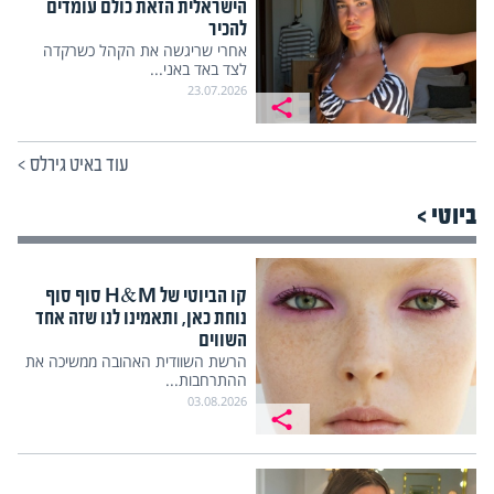
הישראלית הזאת כולם עומדים
להכיר
אחרי שריגשה את הקהל כשרקדה
לצד באד באני...
23.07.2026
עוד באיט גירלס
>
ביוטי >
קו הביוטי של H&M סוף סוף
נוחת כאן, ותאמינו לנו שזה אחד
השווים
הרשת השוודית האהובה ממשיכה את
ההתרחבות...
03.08.2026