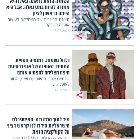
השמלה הזאת נראתה כאילו היא
אמורה להיות במט גאלה. אבל היא
הייתה בראשון לציון
תצוגת הבוגרים של המחלקה לעיצוב
אופנה בשנקר...
16.07.2026
גלגול נשמות, דמנציה ותחיית
המתים: האופנה של אוניברסיטת
חיפה הצליחה להפתיע אותנו
שנתיים אחרי המיזוג עם ויצ"ו, החוג
לאופנה...
14.07.2026
מיד לתוך המזוודה: האיטגירלס
הישראליות סידרו לנו קראש רציני
על הקולקציה הזאת
גם השנה החליטו ב-H&M סטודיו