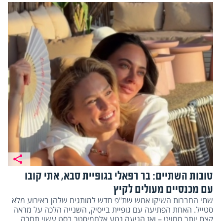
טובות השתיים: בר רפאלי בגופיית סבא, אתי קובו
עם מכנסיים מעולים לקיץ
שתי החברות השיקו אמש שת"פ חדש למותגים שלהן באירוע מלא
סטייל. האחת הפתיעה עם גופיית בייסיק, השנייה הלכה על מראה
קצת יותר מחויט – ואז הגיעה נטע אלחמיסטר בסט עשוי תחרה