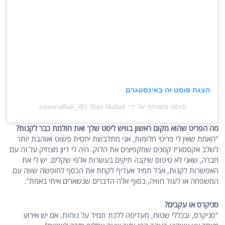
הצגת פוסט זה באינסטגרם
פוסט משותף על ידי ‏‎Stav Naftali‎‏ (@‏‎stavnaftali_‎‏)
מה הפריט שהוא מקום ראשון בוויש ליסט שלך ואת חולמת כבר לקנות?
"האמת שאין לי פריטי חלומות, אני מתלבשת יחסית פשוט ואוהבת יותר
לשלב אקססוריז קטנים שמקפיצים את הלוק. היה לי דיון מצחיק על זה עם
חברה, שאני לא טיפוס שיקנה תיקים בעשרות אלפי שקלים. יש לי את
האפשרות לקנות, אבל תמיד אעדיף לקחת את הכסף לחופשה שווה עם
המשפחה או לעוד חוויה, בסוף אלה הדברים שנשארים איתי באמת".
סניקרס או עקבים?
"סניקרס, ובכללי שטוח, מעדיפה ללכת תמיד על נוחות. אם יש אירוע