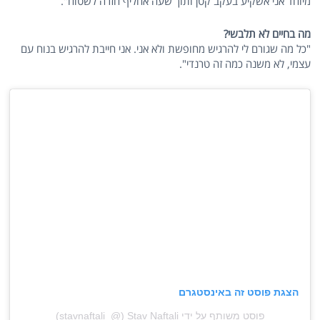
מיוחד אני אשקיע בעקב קטן ותוך שעה אחליף חזרה לשטוח".
מה בחיים לא תלבשי?
"כל מה שגורם לי להרגיש מחופשת ולא אני. אני חייבת להרגיש בנוח עם
עצמי, לא משנה כמה זה טרנדי".
הצגת פוסט זה באינסטגרם
פוסט משותף על ידי ‏‎Stav Naftali‎‏ (@‏‎stavnaftali_‎‏)