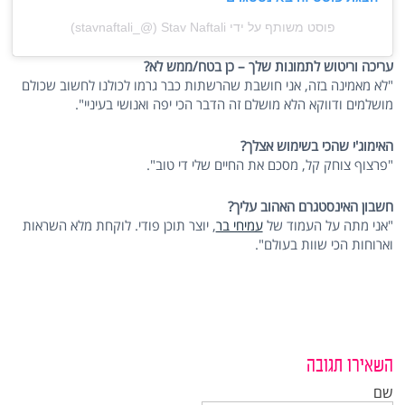
פוסט משותף על ידי ‏‎Stav Naftali‎‏ (@‏‎stavnaftali_‎‏)
עריכה וריטוש לתמונות שלך – כן בטח/ממש לא?
"לא מאמינה בזה, אני חושבת שהרשתות כבר גרמו לכולנו לחשוב שכולם
מושלמים ודווקא הלא מושלם זה הדבר הכי יפה ואנושי בעיניי".
האימוג'י שהכי בשימוש אצלך?
"פרצוף צוחק קל, מסכם את החיים שלי די טוב".
חשבון האינסטגרם האהוב עליך?
"אני מתה על העמוד של
עמיחי בר
, יוצר תוכן פודי. לוקחת מלא השראות
וארוחות הכי שוות בעולם".
השאירו תגובה
שם