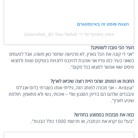
הצגת פוסט זה באינסטגרם
פוסט משותף על ידי ‏‎Stav Naftali‎‏ (@‏‎stavnaftali_‎‏)
העיר הכי טובה לשופינג?
"אני די קונה את הכל בארץ, לא מרגישה שחסר כאן משהו, אבל לפעמים
כשאני בעיר כמו פריז אני אוהבת להיכנס לחנויות בוטיקים שוות ולמצוא
פיסים שאי אפשר למצוא בכל מקום".
החנות או המותג שהכי היית רוצה שיביאו לארץ?
"Aritzia – אני מכורה למותג הזה, גיליתי אותו כשגרתי בלוס אנג'לס
והבגדים שלהם הם בדיוק הסגנון שלי – איכותי, נשי ולא מתאמץ. חולמת
שיגיע לארץ".
כמה את מבזבזת בממוצע בחודש?
"בעלי גם יקרא את הכתבה, אז תרשמי 1000 כולל הבנות".