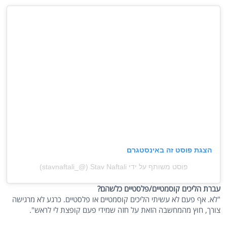
הצגת פוסט זה באינסטגרם
פוסט משותף על ידי ‏‎Stav Naftali‎‏ (@‏‎stavnaftali_‎‏)
עברת הליכים קוסמטיים/פלסטיים כלשהם?
"לא. אף פעם לא עשיתי הליכים קוסמטיים או פלסטיים. כרגע לא מרגישה
צורך, חוץ מהמחשבה הזאת על חזה שמידי פעם קופצת לי לראש".