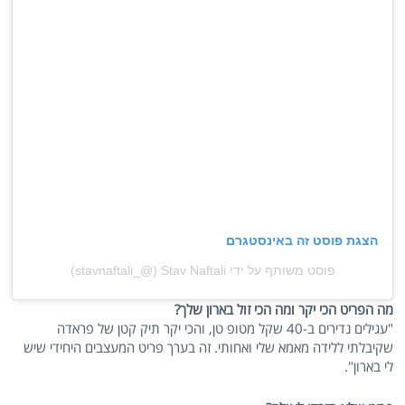
הצגת פוסט זה באינסטגרם
פוסט משותף על ידי ‏‎Stav Naftali‎‏ (@‏‎stavnaftali_‎‏)
מה הפריט הכי יקר ומה הכי זול בארון שלך?
"עגילים נדירים ב-40 שקל מטופ טן, והכי יקר תיק קטן של פראדה
שקיבלתי ללידה מאמא שלי ואחותי. זה בערך פריט המעצבים היחידי שיש
לי בארון".