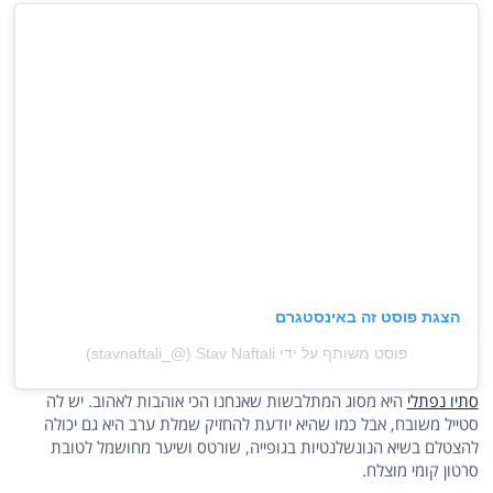
הצגת פוסט זה באינסטגרם
פוסט משותף על ידי ‏‎Stav Naftali‎‏ (@‏‎stavnaftali_‎‏)
סתיו נפתלי
היא מסוג המתלבשות שאנחנו הכי אוהבות לאהוב. יש לה
סטייל משובח, אבל כמו שהיא יודעת להחזיק שמלת ערב היא גם יכולה
להצטלם בשיא הנונשלנטיות בגופייה, שורטס ושיער מחושמל לטובת
סרטון קומי מוצלח.