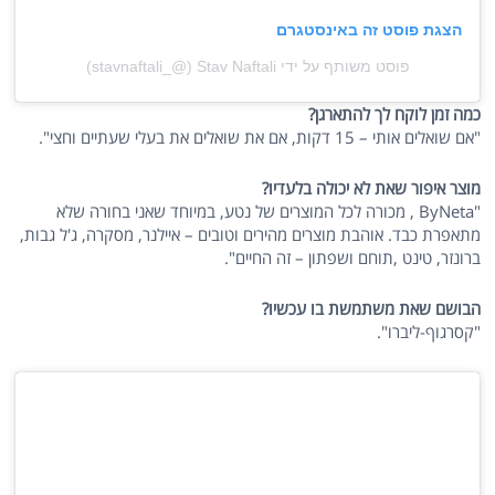
הצגת פוסט זה באינסטגרם
פוסט משותף על ידי ‏‎Stav Naftali‎‏ (@‏‎stavnaftali_‎‏)
כמה זמן לוקח לך להתארגן?
"אם שואלים אותי – 15 דקות, אם את שואלים את בעלי שעתיים וחצי".
מוצר איפור שאת לא יכולה בלעדיו?
"ByNeta , מכורה לכל המוצרים של נטע, במיוחד שאני בחורה שלא
מתאפרת כבד. אוהבת מוצרים מהירים וטובים – איילנר, מסקרה, ג'ל גבות,
ברונזר, טינט ,תוחם ושפתון – זה החיים".
הבושם שאת משתמשת בו עכשיו?
"קסרגוף-ליברו".