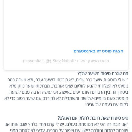
הצגת פוסט זה באינסטגרם
פוסט משותף על ידי ‏‎Stav Naftali‎‏ (@‏‎stavnaftali_‎‏)
מה שגרת טיפוח השיער שלך?
"יש לי תוספות שיער כבר שנים, לא בורכתי בשיער עבה, ולא משנה כמה
ניסיתי לא הצלחתי להגיע לווליום שאני אוהבת. מבחינתי שיער נותן מלא
ביטחון וזה בין הדברים היותר יפים באישה. אני עושה הרבה פנים לשיער,
חופפת פעם ביומיים-שלושה ומשתדלת לא להירדם עם שיער רטוב כדי לא
לקום עם רעמה של אריה".
טיפ טיפוח שאת חייבת לחלוק עם העולם?
"אני הבחורה הכי לא מטופחת בעולם. יש לי קרם אחד בלחץ שגם אותו אני
שוכחת למרוח והולכת לישון עם איפור על הפנים. עדיף לא לקחת ממני