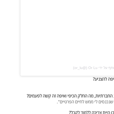
‎Or Lu‎‏ (@‏‎or_lu‎‏)
פה להצניע?
 החברתיות, מה החלק הכיפי ואיפה זה קשה לפעמים
?
שנכנסים לי ממש לחיים הפרטיים".
ו היית צריכה ללמוד לקבל?