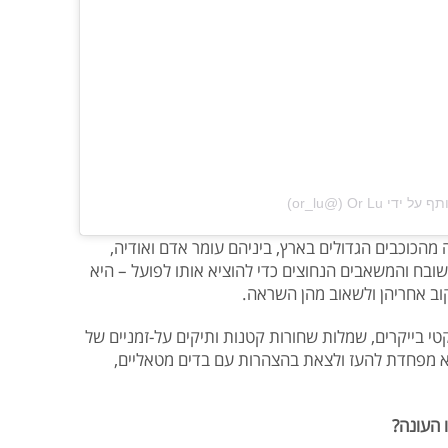
‎Or Lu‎‏ (@‏‎or_lu‎‏)
 מהכוכבים הגדולים בארץ, ביניהם עומר אדם ואודיה,
ובח והמשאבים הנחוצים כדי להוציא אותו לפועל – היא
ב אחריהן ולשאוב מהן השראה.
טי בייקרים, שמלות שחורות קטנות ותיקים על-זמניים של
א מפחדת להעז ולצאת בהצהרות עם בדים מטאליים,
 העונה?