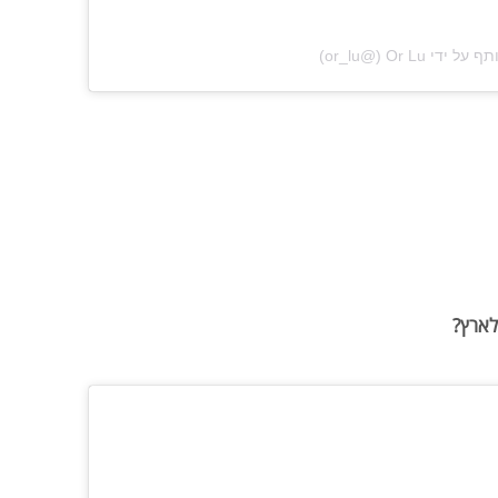
‎Or Lu‎‏ (@‏‎or_lu‎‏)
לארץ?