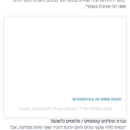
"בתור ילדה הפריע לי שהייתי גבוהה יותר מכולם, היום זה לגמרי הדבר
שאני הכי אוהבת בעצמי".
הצגת פוסט זה באינסטגרם
פוסט משותף על ידי ‏‎Noam Hazan‎‏ (@‏‎noam_hazzan‎‏)
עברת תהליכים קוסמטיים / פלסטיים כלשהם?
"עשיתי מילוי שקעי עיניים והיום יודעת להגיד שאני פחות ממליצה, אבל