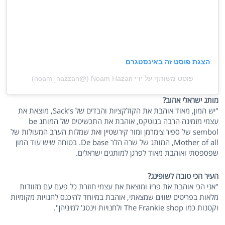
הצגת פוסט זה באינסטגרם
פוסט משותף על ידי ‏‎Noam Hazan‎‏ (@‏‎noam_hazzan‎‏)
מותג ישראלי אהוב?
"יש המון, מאוד אוהבת את הקולקציות והבדים של Sack’s, מוצאת את
עצמי מזמינה הרבה בגוטקס, אוהבת את התכשיטים של המותג be
sembol של ספיר צימרמן ומור קירשטיין ואת שמלות הערב המעולות של
Mother of all, המותג של שרה הלר De base. בטוחה שיש עוד המון
שפספסתי ואוהבת מאוד לפרגן למותגים ישראלים.
העיר הכי טובה לשופינג?
"אני הכי אוהבת את פריז ומוצאת את עצמי חוזרת כל פעם עם מזוודות
מלאות בפריטים שווים שמצאתי, אוהבת במיוחד להיכנס לחנויות מקומיות
וקטנות כמו The Frankie shop ולחנויות וינטג' למיניהן".