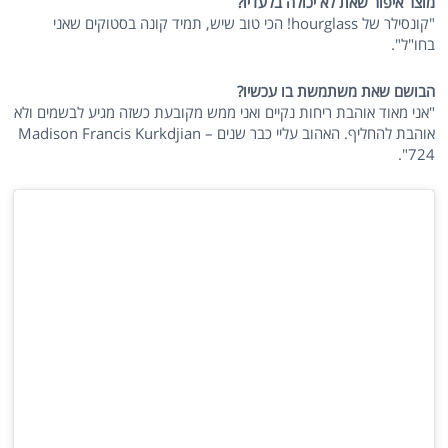
מוצר איפור שאת לא יכולה בלעדיו?
"קונסילר של hourglass! הכי טוב שיש, תמיד קונה בסטוקים שאני
בחו"ל".
הבושם שאת משתמשת בו עכשיו?
"אני מאוד אוהבת ריחות נקיים ואני ממש מקובעת כשזה מגיע לבשמים ולא
אוהבת להחליף. האהוב עליי כבר שנים – Madison Francis Kurkdjian
724".