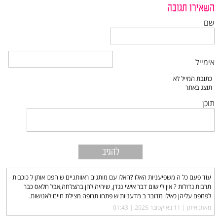
השאירו תגובה
שם
אימייל
תוכן
עוד פעם כל ה משפיעניות האלו ?האלו עם מותגים ראוותניים ש הפכו אותן ל כוכבות
תרבות גדולות ? אין לי שום דבר אישי נגדן, שיהיה להן בהצלחה,אבל חלאס כבר
לפמפם עליהן כאילו מדובר ב מדעניות ש פתחו תרופה מצילת חיים לאנושות.
מאת: איתן |‏
11 באוקטובר 2025 | 01:43