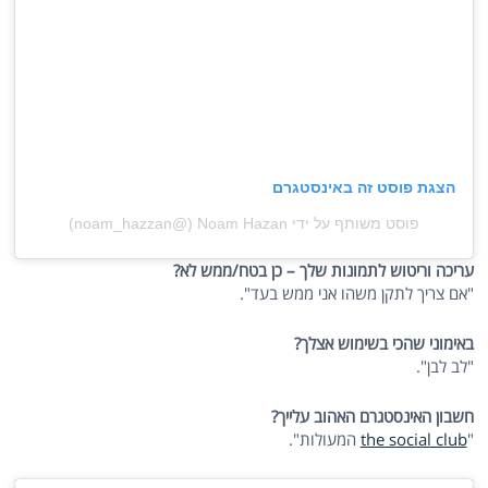
הצגת פוסט זה באינסטגרם
פוסט משותף על ידי ‏‎Noam Hazan‎‏ (@‏‎noam_hazzan‎‏)
עריכה וריטוש לתמונות שלך – כן בטח/ממש לא?
"אם צריך לתקן משהו אני ממש בעד".
באימוני שהכי בשימוש אצלך?
"לב לבן".
חשבון האינסטגרם האהוב עלייך?
"
the social club
המעולות".