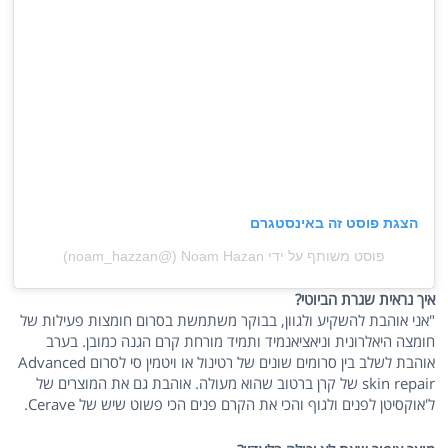
הצגת פוסט זה באינסטגרם
פוסט משותף על ידי ‏‎Noam Hazan‎‏ (@‏‎noam_hazzan‎‏)
איך נראית שגרת הביוטי?
"אני אוהבת להשקיע ולגוון, בבוקר משתמשת בסרום חומצות פעילות של
חומצה היאלרונית וניאציאנמיד ותמיד מורחת קרם הגנה כמובן. בערב
אוהבת לשלב בין סרומים שונים של רטינול או ויטמין סי לסרום Advanced
skin repair של קרן ברטוב שהוא מעולה. אוהבת גם את המוצרים של
ל'אוקסיטן לפנים ולגוף והכי את הקרם פנים הכי פשוט שיש של Cerave.