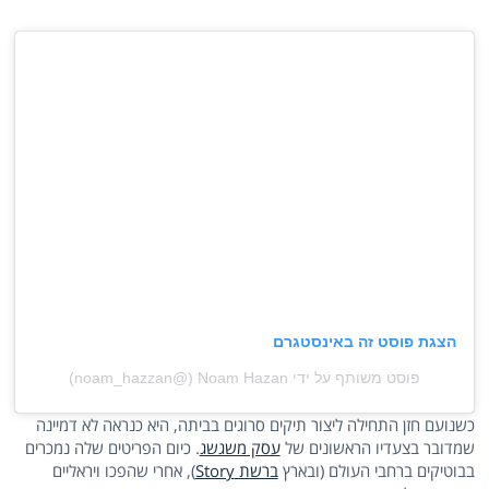
הצגת פוסט זה באינסטגרם
פוסט משותף על ידי ‏‎Noam Hazan‎‏ (@‏‎noam_hazzan‎‏)
כשנועם חזן התחילה ליצור תיקים סרוגים בביתה, היא כנראה לא דמיינה
שמדובר בצעדיו הראשונים של
עסק משגשג
. כיום הפריטים שלה נמכרים
בבוטיקים ברחבי העולם (ובארץ
ברשת Story
), אחרי שהפכו ויראליים