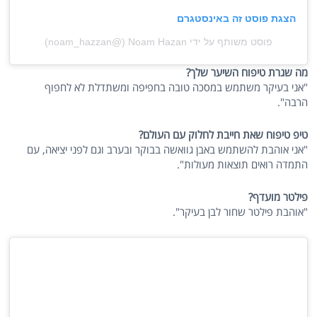
הצגת פוסט זה באינסטגרם
פוסט משותף על ידי ‏‎Noam Hazan‎‏ (@‏‎noam_hazzan‎‏)
מה שגרת טיפוח השיער שלך?
"אני בעיקר משתמש במסכה טובה בחפיפה ומשתדלת לא לחפוף
הרבה".
טיפ טיפוח שאת חייבת לחלוק עם העולם?
"אני אוהבת להשתמש באבן גוואשה בבוקר ובערב וגם לפני יציאה, עם
התמדה רואים תוצאות מעולות".
פילטר מועדף?
"אוהבת פילטר שחור לבן בעיקר".