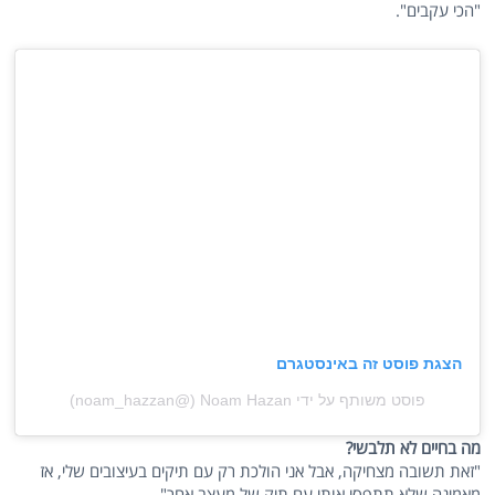
"הכי עקבים".
הצגת פוסט זה באינסטגרם
פוסט משותף על ידי ‏‎Noam Hazan‎‏ (@‏‎noam_hazzan‎‏)
מה בחיים לא תלבשי?
"זאת תשובה מצחיקה, אבל אני הולכת רק עם תיקים בעיצובים שלי, אז
מאמינה שלא תתפסי אותי עם תיק של מעצב אחר".