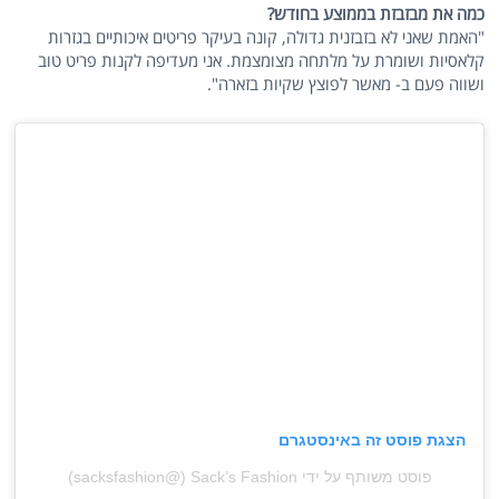
כמה את מבזבזת בממוצע בחודש?
"האמת שאני לא בזבזנית גדולה, קונה בעיקר פריטים איכותיים בגזרות
קלאסיות ושומרת על מלתחה מצומצמת. אני מעדיפה לקנות פריט טוב
ושווה פעם ב- מאשר לפוצץ שקיות בזארה".
הצגת פוסט זה באינסטגרם
פוסט משותף על ידי ‏‎Sack’s Fashion‎‏ (@‏‎sacksfashion‎‏)