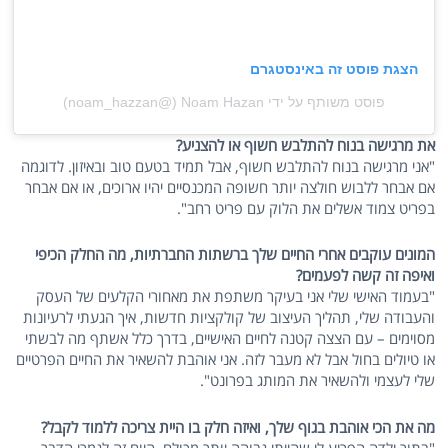
הצגת פוסט זה באינסטגרם
פוסט משותף על ידי ‏‎Noam Hazan‎‏ (@‏‎noam_hazzan‎‏)
את מרגישה בנוח להתלבש חשוף או להצניע?
"אני מרגישה בנוח להתלבש חשוף, אבל תמיד בטעם טוב ובאיזון. לדוגמה
אם אבחר ללבוש חולצה יותר חשופה המכנסיים יהיו ארוכים, או אם אבחר
בפריט צמוד אשלים את הלוק עם פריט רחב".
המונים עוקבים אחרי החיים שלך ברשתות החברתיות, מה החלק הכיפי
ואיפה זה קשה לפעמים?
"בעמוד האישי שלי אני בעיקר משתפת את מאחורי הקלעים של העסק
והעבודה שלי, תהליך העיצוב של קולקציות חדשות, איך הגעתי לרעיונות
מסוימים – עם הצצה קטנה לחיים האישיים, בדרך כלל אשתף מה לבשתי
או טיולים בחול אבל לא מעבר לזה. אני אוהבת להשאיר את החיים הפרטיים
שלי לעצמי ולהשאיר את המותג בפרונט".
מה את הכי אוהבת בגוף שלך, ואיזה חלק בו היית צריכה ללמוד לקבל?